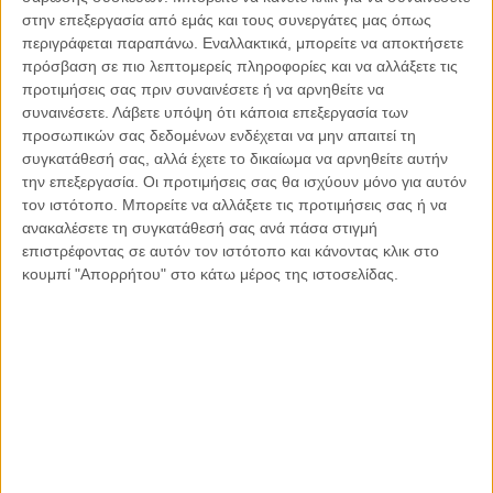
στην επεξεργασία από εμάς και τους συνεργάτες μας όπως
.. Η Εξουσία μπροστά στις Ευθύνες βλέπει Γινάτι , κάπως
περιγράφεται παραπάνω. Εναλλακτικά, μπορείτε να αποκτήσετε
πρόσβαση σε πιο λεπτομερείς πληροφορίες και να αλλάξετε τις
έτσι και το έγκλημα στα Τρένα βγάζει Μάτι ..
προτιμήσεις σας πριν συναινέσετε ή να αρνηθείτε να
Σπύρος Χαριτάτος
συναινέσετε.
Λάβετε υπόψη ότι κάποια επεξεργασία των
προσωπικών σας δεδομένων ενδέχεται να μην απαιτεί τη
συγκατάθεσή σας, αλλά έχετε το δικαίωμα να αρνηθείτε αυτήν
την επεξεργασία. Οι προτιμήσεις σας θα ισχύουν μόνο για αυτόν
τον ιστότοπο. Μπορείτε να αλλάξετε τις προτιμήσεις σας ή να
22 ΙΟΥΛ
ανακαλέσετε τη συγκατάθεσή σας ανά πάσα στιγμή
2026
επιστρέφοντας σε αυτόν τον ιστότοπο και κάνοντας κλικ στο
κουμπί "Απορρήτου" στο κάτω μέρος της ιστοσελίδας.
.. από διακοπές, ρεύματος ..
Σπύρος Χαριτάτος
21 ΙΟΥΛ
2026