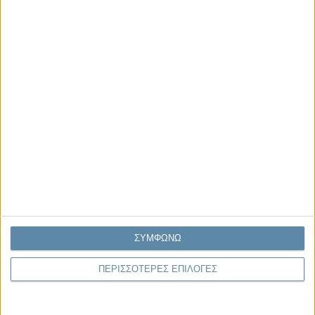
Αντώνιος Ντακανάλης
Τέμπη: Η Κορυφή του Παγόβουνου
μιας Κοινωνίας που βράζει
Γιάννης Πανούσης
Μικροδιάβολοι ή άγουροι
εγκληματίες; – Άρθρο – παρέμβαση
στο Propago του Γιάννη Πανούση
Μαργαρίτης Τζίμας
Ο απέναντι
ΣΥΜΦΩΝΩ
ΠΕΡΙΣΣΟΤΕΡΕΣ ΕΠΙΛΟΓΕΣ