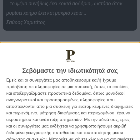
.. το ψέμα συνήθως έχει κοντά ποδάρια , ωστόσο όταν
μυρίσει χρήμα έχει και μακριά χέρια ..
Σπύρος Χαριτάτος
24 ΙΟΥΛ
2026
Σεβόμαστε την ιδιωτικότητά σας
Εμείς και οι συνεργάτες μας αποθηκεύουμε και/ή έχουμε
.. ψέμα, πλάνη, φρίκη, απάθεια, καρέκλα και συμπάθεια ..
πρόσβαση σε πληροφορίες σε μια συσκευή, όπως τα cookies,
Σπύρος Χαριτάτος
και επεξεργαζόμαστε προσωπικά δεδομένα, όπως μοναδικοί
αναγνωριστικοί και προσαρμοσμένες πληροφορίες που
αποστέλλονται από μια συσκευή για εξατομικευμένες διαφημίσεις
και περιεχόμενο, μέτρηση διαφήμισης και περιεχομένου, έρευνα
ακροατηρίου και ανάπτυξη υπηρεσιών.
Με την άδειά σας, εμείς
και οι συνεργάτες μας ενδέχεται να χρησιμοποιήσουμε ακριβή
23 ΙΟΥΛ
2026
δεδομένα γεωγραφικής τοποθεσίας και ταυτοποίησης μέσω
σάρωσης συσκευών. Μπορείτε να κάνετε κλικ για να συναινέσετε