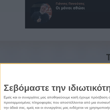
Γιάννης Πανούσης
Οι μόνοι αθώοι
Σεβόμαστε την ιδιωτικότ
Εμείς και οι συνεργάτες μας αποθηκεύουμε και/ή έχουμε πρόσβαση 
προσαρμοσμένες πληροφορίες που αποστέλλονται από μια συσκευή γι
την άδειά σας, εμείς και οι συνεργάτες μας ενδέχεται να χρησιμοπ