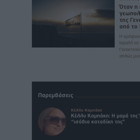
Όταν η 
γεωπολ
της Γε
από το
Η ομόφων
Ισραήλ να
Γενοκτονί
απλώς μια 
Παρεμβάσεις
Κέλλυ Καμπάκη
Κέλλυ Καμπάκη: Η μαμά της 
“ισόβια καταδίκη της”