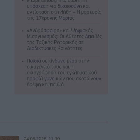
Μέχρι τέλους: Μια σιωπηλή
υπόσχεση για δικαιοσύνη και
αντίσταση στη λήθη – Η μαρτυρία
της 17χρονης Μαρίας
«Ανδρόσφαιρα» και Ψηφιακός
Μισογυνισμός: Οι Αθέατες Απειλές
της Τοξικής Ρητορικής σε
Διαδικτυακές Κοινότητες
Παιδιά σε κίνδυνο μέσα στην
οικογένειά τους και η
σκιαγράφηση του εγκληματικού
προφίλ γυναικών που σκοτώνουν
βρέφη και παιδιά
04.08.2026, 11:30