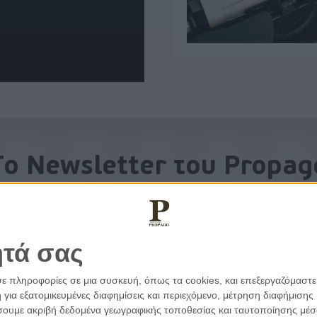
To Newsletter του Propag
Λάβετε την ανάλυση της ημέρας στο email σας
ητά σας
σε πληροφορίες σε μια συσκευή, όπως τα cookies, και επεξεργαζόμαστ
α εξατομικευμένες διαφημίσεις και περιεχόμενο, μέτρηση διαφήμισης 
οιήσουμε ακριβή δεδομένα γεωγραφικής τοποθεσίας και ταυτοποίησης μέ