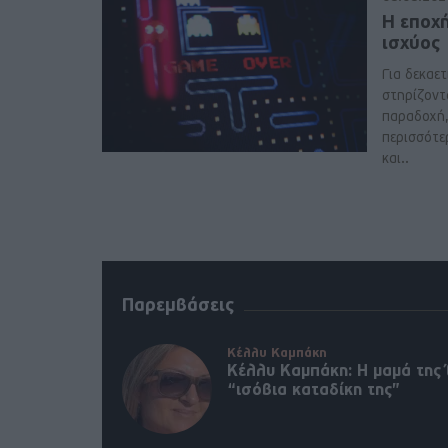
Η εποχ
ισχύος
Για δεκαετί
στηρίζοντ
παραδοχή, 
περισσότε
και..
Παρεμβάσεις
Κέλλυ Καμπάκη
Κέλλυ Καμπάκη: Η μαμά της 
“ισόβια καταδίκη της”