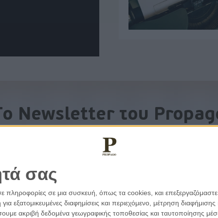
To Newsletter του Propag
Λάβετε την ανάλυση της ημέρας στο email σας
ητά σας
σε πληροφορίες σε μια συσκευή, όπως τα cookies, και επεξεργαζόμαστ
α εξατομικευμένες διαφημίσεις και περιεχόμενο, μέτρηση διαφήμισης 
οιήσουμε ακριβή δεδομένα γεωγραφικής τοποθεσίας και ταυτοποίησης μέ