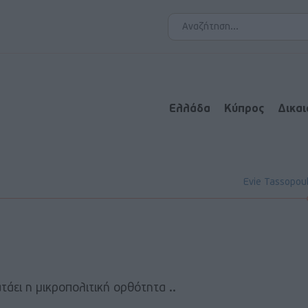
Ελλάδα
Κύπρος
Δικα
Evie Tassopou
τάει η μικροπολιτική ορθότητα ..