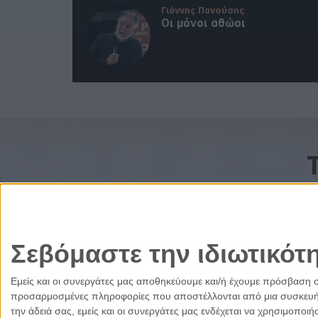
Γιάννης Πανούσης
Οι μόνοι αθώοι
Σεβόμαστε την ιδιωτικότ
Εμείς και οι συνεργάτες μας αποθηκεύουμε και/ή έχουμε πρόσβαση 
προσαρμοσμένες πληροφορίες που αποστέλλονται από μια συσκευή γι
την άδειά σας, εμείς και οι συνεργάτες μας ενδέχεται να χρησιμοπ