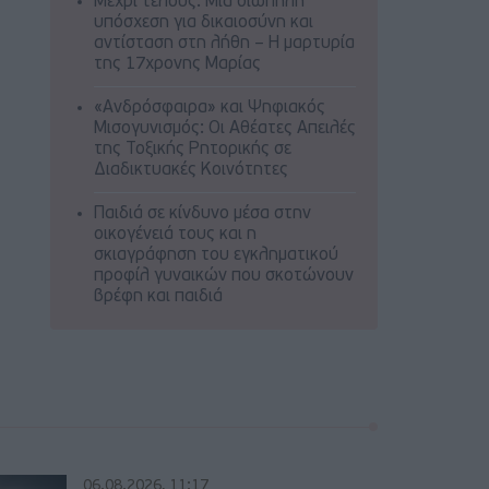
Μέχρι τέλους: Μια σιωπηλή
υπόσχεση για δικαιοσύνη και
αντίσταση στη λήθη – Η μαρτυρία
της 17χρονης Μαρίας
«Ανδρόσφαιρα» και Ψηφιακός
Μισογυνισμός: Οι Αθέατες Απειλές
της Τοξικής Ρητορικής σε
Διαδικτυακές Κοινότητες
Παιδιά σε κίνδυνο μέσα στην
οικογένειά τους και η
σκιαγράφηση του εγκληματικού
προφίλ γυναικών που σκοτώνουν
βρέφη και παιδιά
06.08.2026, 11:17