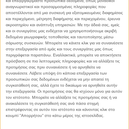
και επεξεργαζόμαστε προσωπικά δεδομένα, όπως μοναδικοί
αναγνωριστικοί και προσαρμοσμένες πληροφορίες που
αποστέλλονται από μια συσκευή για εξατομικευμένες διαφημίσεις
06.08.2026, 11:17
και περιεχόμενο, μέτρηση διαφήμισης και περιεχομένου, έρευνα
Όταν η ιστορία γίνεται γεωπολιτική: Η αναγνώριση της
ακροατηρίου και ανάπτυξη υπηρεσιών.
Με την άδειά σας, εμείς
Γενοκτονίας των Αρμενίων από το Ισραήλ
και οι συνεργάτες μας ενδέχεται να χρησιμοποιήσουμε ακριβή
Η ομόφωνη απόφαση της κυβέρνησης του Ισραήλ να αναγνωρίσει
δεδομένα γεωγραφικής τοποθεσίας και ταυτοποίησης μέσω
επισήμως τη Γενοκτονία των Αρμενίων δεν αποτελεί απλώς μια ιστορική
σάρωσης συσκευών. Μπορείτε να κάνετε κλικ για να συναινέσετε
ή..
στην επεξεργασία από εμάς και τους συνεργάτες μας όπως
περιγράφεται παραπάνω. Εναλλακτικά, μπορείτε να αποκτήσετε
πρόσβαση σε πιο λεπτομερείς πληροφορίες και να αλλάξετε τις
προτιμήσεις σας πριν συναινέσετε ή να αρνηθείτε να
συναινέσετε.
Λάβετε υπόψη ότι κάποια επεξεργασία των
Παρεμβάσεις
προσωπικών σας δεδομένων ενδέχεται να μην απαιτεί τη
συγκατάθεσή σας, αλλά έχετε το δικαίωμα να αρνηθείτε αυτήν
Κέλλυ Καμπάκη
την επεξεργασία. Οι προτιμήσεις σας θα ισχύουν μόνο για αυτόν
Κέλλυ Καμπάκη: Η μαμά της Έμμας
τον ιστότοπο. Μπορείτε να αλλάξετε τις προτιμήσεις σας ή να
γράφει για την “ισόβια καταδίκη
ανακαλέσετε τη συγκατάθεσή σας ανά πάσα στιγμή
της”
επιστρέφοντας σε αυτόν τον ιστότοπο και κάνοντας κλικ στο
κουμπί "Απορρήτου" στο κάτω μέρος της ιστοσελίδας.
Γιάννης Πανούσης