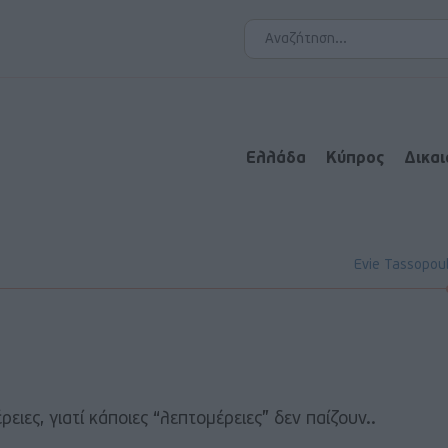
Ελλάδα
Κύπρος
Δικα
Evie Tassopou
ρειες, γιατί κάποιες “λεπτομέρειες” δεν παίζουν..