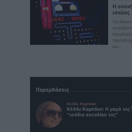
Η εποχ
ισχύος
Για δεκαετί
στηρίζοντ
παραδοχή, 
περισσότε
και..
Παρεμβάσεις
Κέλλυ Καμπάκη
Κέλλυ Καμπάκη: Η μαμά της 
“ισόβια καταδίκη της”