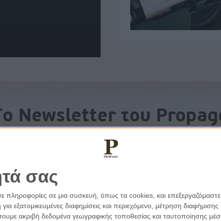
To Newsletter του Propag
Λάβετε την ανάλυση της ημέρας στο email σας
ητά σας
σε πληροφορίες σε μια συσκευή, όπως τα cookies, και επεξεργαζόμαστ
α εξατομικευμένες διαφημίσεις και περιεχόμενο, μέτρηση διαφήμισης 
οιήσουμε ακριβή δεδομένα γεωγραφικής τοποθεσίας και ταυτοποίησης μέ