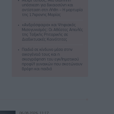
Μέχρι τέλους: Μια σιωπηλή
υπόσχεση για δικαιοσύνη και
αντίσταση στη λήθη – Η μαρτυρία
της 17χρονης Μαρίας
«Ανδρόσφαιρα» και Ψηφιακός
Μισογυνισμός: Οι Αθέατες Απειλές
της Τοξικής Ρητορικής σε
Διαδικτυακές Κοινότητες
Παιδιά σε κίνδυνο μέσα στην
οικογένειά τους και η
σκιαγράφηση του εγκληματικού
προφίλ γυναικών που σκοτώνουν
βρέφη και παιδιά
06.08.2026, 11:17