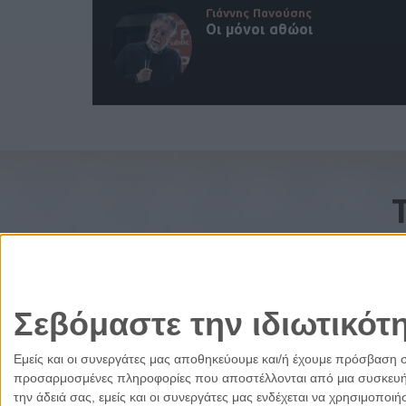
Γιάννης Πανούσης
Οι μόνοι αθώοι
Σεβόμαστε την ιδιωτικότ
Εμείς και οι συνεργάτες μας αποθηκεύουμε και/ή έχουμε πρόσβαση 
προσαρμοσμένες πληροφορίες που αποστέλλονται από μια συσκευή γι
την άδειά σας, εμείς και οι συνεργάτες μας ενδέχεται να χρησιμοπ