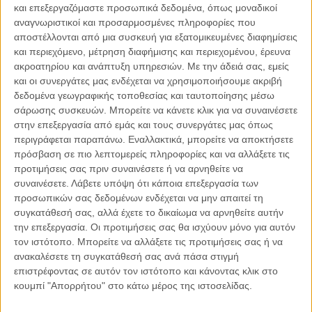
και επεξεργαζόμαστε προσωπικά δεδομένα, όπως μοναδικοί
αναγνωριστικοί και προσαρμοσμένες πληροφορίες που
αποστέλλονται από μια συσκευή για εξατομικευμένες διαφημίσεις
και περιεχόμενο, μέτρηση διαφήμισης και περιεχομένου, έρευνα
06.08.2026, 11:17
ακροατηρίου και ανάπτυξη υπηρεσιών.
Με την άδειά σας, εμείς
Όταν η ιστορία γίνεται γεωπολιτική: Η αναγνώριση της
και οι συνεργάτες μας ενδέχεται να χρησιμοποιήσουμε ακριβή
Γενοκτονίας των Αρμενίων από το Ισραήλ
δεδομένα γεωγραφικής τοποθεσίας και ταυτοποίησης μέσω
Η ομόφωνη απόφαση της κυβέρνησης του Ισραήλ να αναγνωρίσει
σάρωσης συσκευών. Μπορείτε να κάνετε κλικ για να συναινέσετε
επισήμως τη Γενοκτονία των Αρμενίων δεν αποτελεί απλώς μια ιστορική
στην επεξεργασία από εμάς και τους συνεργάτες μας όπως
ή..
περιγράφεται παραπάνω. Εναλλακτικά, μπορείτε να αποκτήσετε
πρόσβαση σε πιο λεπτομερείς πληροφορίες και να αλλάξετε τις
προτιμήσεις σας πριν συναινέσετε ή να αρνηθείτε να
συναινέσετε.
Λάβετε υπόψη ότι κάποια επεξεργασία των
προσωπικών σας δεδομένων ενδέχεται να μην απαιτεί τη
Παρεμβάσεις
συγκατάθεσή σας, αλλά έχετε το δικαίωμα να αρνηθείτε αυτήν
την επεξεργασία. Οι προτιμήσεις σας θα ισχύουν μόνο για αυτόν
Κέλλυ Καμπάκη
τον ιστότοπο. Μπορείτε να αλλάξετε τις προτιμήσεις σας ή να
Κέλλυ Καμπάκη: Η μαμά της Έμμας
ανακαλέσετε τη συγκατάθεσή σας ανά πάσα στιγμή
γράφει για την “ισόβια καταδίκη
επιστρέφοντας σε αυτόν τον ιστότοπο και κάνοντας κλικ στο
της”
κουμπί "Απορρήτου" στο κάτω μέρος της ιστοσελίδας.