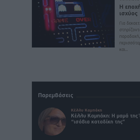
Η εποχ
ισχύος
Για δεκαετί
στηρίζοντ
παραδοχή, 
περισσότε
και..
Παρεμβάσεις
Κέλλυ Καμπάκη
Κέλλυ Καμπάκη: Η μαμά της 
“ισόβια καταδίκη της”