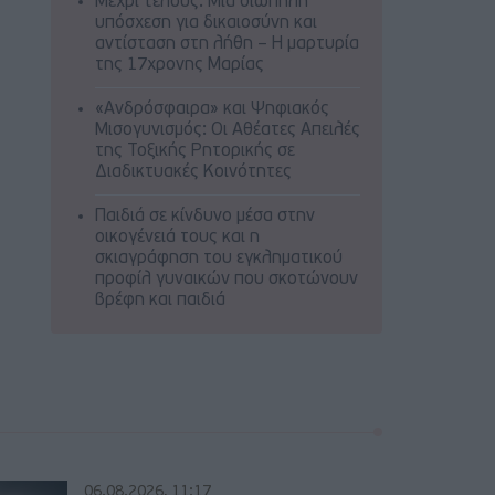
Μέχρι τέλους: Μια σιωπηλή
υπόσχεση για δικαιοσύνη και
αντίσταση στη λήθη – Η μαρτυρία
της 17χρονης Μαρίας
«Ανδρόσφαιρα» και Ψηφιακός
Μισογυνισμός: Οι Αθέατες Απειλές
της Τοξικής Ρητορικής σε
Διαδικτυακές Κοινότητες
Παιδιά σε κίνδυνο μέσα στην
οικογένειά τους και η
σκιαγράφηση του εγκληματικού
προφίλ γυναικών που σκοτώνουν
βρέφη και παιδιά
06.08.2026, 11:17