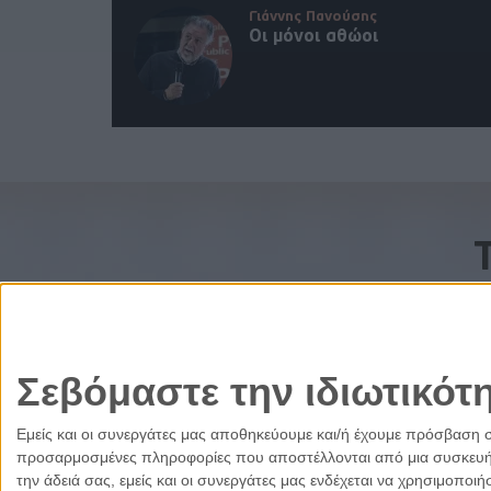
Γιάννης Πανούσης
Οι μόνοι αθώοι
Σεβόμαστε την ιδιωτικότ
Εμείς και οι συνεργάτες μας αποθηκεύουμε και/ή έχουμε πρόσβαση 
προσαρμοσμένες πληροφορίες που αποστέλλονται από μια συσκευή γι
την άδειά σας, εμείς και οι συνεργάτες μας ενδέχεται να χρησιμοπ