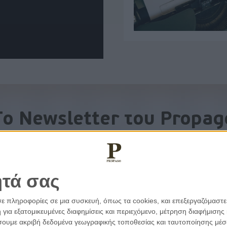
To Newsletter του Propag
Λάβετε την ανάλυση της ημέρας στο email σας
ητά σας
σε πληροφορίες σε μια συσκευή, όπως τα cookies, και επεξεργαζόμαστ
α εξατομικευμένες διαφημίσεις και περιεχόμενο, μέτρηση διαφήμισης 
οιήσουμε ακριβή δεδομένα γεωγραφικής τοποθεσίας και ταυτοποίησης μέ