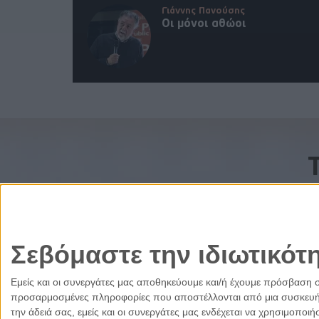
Γιάννης Πανούσης
Οι μόνοι αθώοι
Σεβόμαστε την ιδιωτικότ
Εμείς και οι συνεργάτες μας αποθηκεύουμε και/ή έχουμε πρόσβαση 
προσαρμοσμένες πληροφορίες που αποστέλλονται από μια συσκευή γι
την άδειά σας, εμείς και οι συνεργάτες μας ενδέχεται να χρησιμοπ