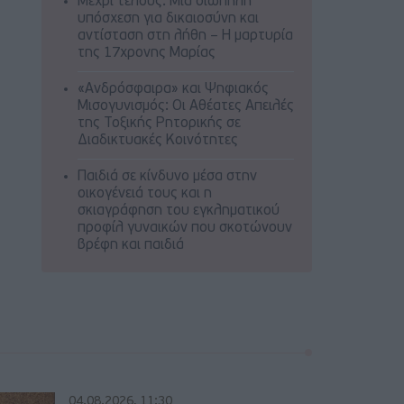
Μέχρι τέλους: Μια σιωπηλή
υπόσχεση για δικαιοσύνη και
αντίσταση στη λήθη – Η μαρτυρία
της 17χρονης Μαρίας
«Ανδρόσφαιρα» και Ψηφιακός
Μισογυνισμός: Οι Αθέατες Απειλές
της Τοξικής Ρητορικής σε
Διαδικτυακές Κοινότητες
Παιδιά σε κίνδυνο μέσα στην
οικογένειά τους και η
σκιαγράφηση του εγκληματικού
προφίλ γυναικών που σκοτώνουν
βρέφη και παιδιά
04.08.2026, 11:30