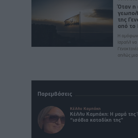
Όταν η 
γεωπολ
της Γε
από το
Η ομόφων
Ισραήλ να
Γενοκτονί
απλώς μια 
Παρεμβάσεις
Κέλλυ Καμπάκη
Κέλλυ Καμπάκη: Η μαμά της 
“ισόβια καταδίκη της”