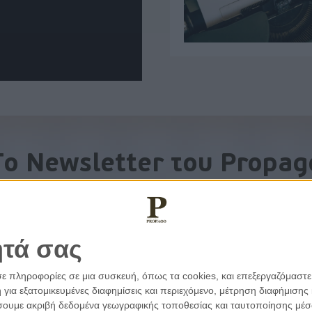
To Newsletter του Propag
Λάβετε την ανάλυση της ημέρας στο email σας
ητά σας
σε πληροφορίες σε μια συσκευή, όπως τα cookies, και επεξεργαζόμαστ
α εξατομικευμένες διαφημίσεις και περιεχόμενο, μέτρηση διαφήμισης 
οιήσουμε ακριβή δεδομένα γεωγραφικής τοποθεσίας και ταυτοποίησης μέ