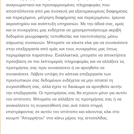
αναγνωριστικοί και προσαρμοσμένες πληροφορίες που
αποστέλλονται από μια συσκευή για εξατομικευμένες διαφημίσεις
04.08.2026, 11:30
και περιεχόμενο, μέτρηση διαφήμισης και περιεχομένου, έρευνα
Στην εποχή της κατανόησης της πληροφορίας
ακροατηρίου και ανάπτυξη υπηρεσιών.
Με την άδειά σας, εμείς
Ζούμε σε μια παράδοξη εποχή. Ποτέ άλλοτε στην ιστορία της
και οι συνεργάτες μας ενδέχεται να χρησιμοποιήσουμε ακριβή
ανθρωπότητας δεν είχαμε πρόσβαση σε τόση πληροφορία. Μέσα σε
δεδομένα γεωγραφικής τοποθεσίας και ταυτοποίησης μέσω
λίγα..
σάρωσης συσκευών. Μπορείτε να κάνετε κλικ για να συναινέσετε
στην επεξεργασία από εμάς και τους συνεργάτες μας όπως
περιγράφεται παραπάνω. Εναλλακτικά, μπορείτε να αποκτήσετε
πρόσβαση σε πιο λεπτομερείς πληροφορίες και να αλλάξετε τις
προτιμήσεις σας πριν συναινέσετε ή να αρνηθείτε να
Παρεμβάσεις
συναινέσετε.
Λάβετε υπόψη ότι κάποια επεξεργασία των
προσωπικών σας δεδομένων ενδέχεται να μην απαιτεί τη
Κέλλυ Καμπάκη
συγκατάθεσή σας, αλλά έχετε το δικαίωμα να αρνηθείτε αυτήν
Κέλλυ Καμπάκη: Η μαμά της Έμμας
την επεξεργασία. Οι προτιμήσεις σας θα ισχύουν μόνο για αυτόν
γράφει για την “ισόβια καταδίκη
τον ιστότοπο. Μπορείτε να αλλάξετε τις προτιμήσεις σας ή να
της”
ανακαλέσετε τη συγκατάθεσή σας ανά πάσα στιγμή
επιστρέφοντας σε αυτόν τον ιστότοπο και κάνοντας κλικ στο
κουμπί "Απορρήτου" στο κάτω μέρος της ιστοσελίδας.
Γιάννης Πανούσης
Οι μόνοι αθώοι