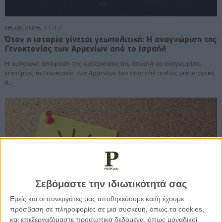
06.08.2026, 11:17
Όταν η ιστορία γίνεται γεωπολιτική: Η αναγνώριση της
Γενοκτονίας των Αρμενίων από το Ισραήλ
Η ομόφωνη απόφαση της κυβέρνησης του Ισραήλ να αναγνωρίσει
επισήμως τη Γενοκτονία των Αρμενίων δεν αποτελεί απλώς μια ιστορική
ή..
Σεβόμαστε την ιδιωτικότητά σας
Εμείς και οι συνεργάτες μας αποθηκεύουμε και/ή έχουμε
πρόσβαση σε πληροφορίες σε μια συσκευή, όπως τα cookies,
και επεξεργαζόμαστε προσωπικά δεδομένα, όπως μοναδικοί