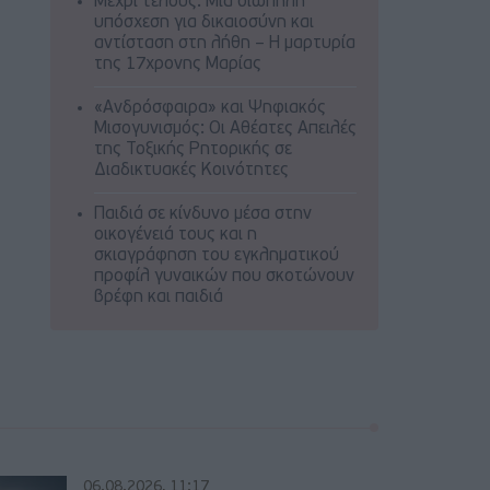
Μέχρι τέλους: Μια σιωπηλή
υπόσχεση για δικαιοσύνη και
αντίσταση στη λήθη – Η μαρτυρία
της 17χρονης Μαρίας
«Ανδρόσφαιρα» και Ψηφιακός
Μισογυνισμός: Οι Αθέατες Απειλές
της Τοξικής Ρητορικής σε
Διαδικτυακές Κοινότητες
Παιδιά σε κίνδυνο μέσα στην
οικογένειά τους και η
σκιαγράφηση του εγκληματικού
προφίλ γυναικών που σκοτώνουν
βρέφη και παιδιά
06.08.2026, 11:17