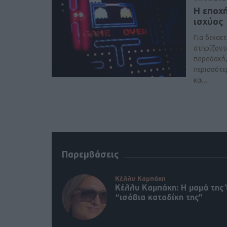
Η εποχ
ισχύος
Για δεκαετί
στηρίζοντ
παραδοχή, 
περισσότε
και..
Παρεμβάσεις
Κέλλυ Καμπάκη
Κέλλυ Καμπάκη: Η μαμά της 
“ισόβια καταδίκη της”