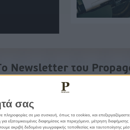
To Newsletter του Propag
Λάβετε την ανάλυση της ημέρας στο email σας
ητά σας
σε πληροφορίες σε μια συσκευή, όπως τα cookies, και επεξεργαζόμαστ
α εξατομικευμένες διαφημίσεις και περιεχόμενο, μέτρηση διαφήμισης 
οιήσουμε ακριβή δεδομένα γεωγραφικής τοποθεσίας και ταυτοποίησης μέ