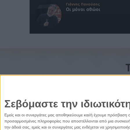
Γιάννης Πανούσης
Οι μόνοι αθώοι
Σεβόμαστε την ιδιωτικότ
Εμείς και οι συνεργάτες μας αποθηκεύουμε και/ή έχουμε πρόσβαση 
προσαρμοσμένες πληροφορίες που αποστέλλονται από μια συσκευή γι
την άδειά σας, εμείς και οι συνεργάτες μας ενδέχεται να χρησιμοπ