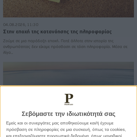
04.08.2026, 11:30
Στην εποχή της κατανόησης της πληροφορίας
Ζούμε σε μια παράδοξη εποχή. Ποτέ άλλοτε στην ιστορία της
ανθρωπότητας δεν είχαμε πρόσβαση σε τόση πληροφορία. Μέσα σε
λίγα..
Σεβόμαστε την ιδιωτικότητά σας
Εμείς και οι συνεργάτες μας αποθηκεύουμε και/ή έχουμε
πρόσβαση σε πληροφορίες σε μια συσκευή, όπως τα cookies,
και επεξεργαζόμαστε προσωπικά δεδομένα, όπως μοναδικοί