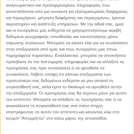
αναγνωριστικοί και προσαρμοσμένες πληροφορίες που
αποστέλλονται από μια συσκευή για εξατομικευμένες διαφημίσεις
03.08.2026, 11:15
και περιεχόμενο, μέτρηση διαφήμισης και περιεχομένου, έρευνα
ESG και Ναυτιλία
ακροατηρίου και ανάπτυξη υπηρεσιών.
Με την άδειά σας, εμείς
Η ναυτιλία βρίσκεται σε ένα ιστορικό σημείο καμπής. Για δεκαετίες
και οι συνεργάτες μας ενδέχεται να χρησιμοποιήσουμε ακριβή
αξιολογείτο κυρίως με όρους αποδοτικότητας, ασφάλειας,
δεδομένα γεωγραφικής τοποθεσίας και ταυτοποίησης μέσω
χωρητικότητας και κερδοφορίας. Σήμερα,..
σάρωσης συσκευών. Μπορείτε να κάνετε κλικ για να συναινέσετε
στην επεξεργασία από εμάς και τους συνεργάτες μας όπως
περιγράφεται παραπάνω. Εναλλακτικά, μπορείτε να αποκτήσετε
πρόσβαση σε πιο λεπτομερείς πληροφορίες και να αλλάξετε τις
προτιμήσεις σας πριν συναινέσετε ή να αρνηθείτε να
Παρεμβάσεις
συναινέσετε.
Λάβετε υπόψη ότι κάποια επεξεργασία των
προσωπικών σας δεδομένων ενδέχεται να μην απαιτεί τη
συγκατάθεσή σας, αλλά έχετε το δικαίωμα να αρνηθείτε αυτήν
Κέλλυ Καμπάκη
Κέλλυ Καμπάκη: Η μαμά της Έμμας
την επεξεργασία. Οι προτιμήσεις σας θα ισχύουν μόνο για αυτόν
γράφει για την “ισόβια καταδίκη
τον ιστότοπο. Μπορείτε να αλλάξετε τις προτιμήσεις σας ή να
της”
ανακαλέσετε τη συγκατάθεσή σας ανά πάσα στιγμή
επιστρέφοντας σε αυτόν τον ιστότοπο και κάνοντας κλικ στο
κουμπί "Απορρήτου" στο κάτω μέρος της ιστοσελίδας.
Γιάννης Πανούσης
Οι μόνοι αθώοι