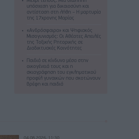
Μέχρι τέλους: Μια σιωπηλή
υπόσχεση για δικαιοσύνη και
αντίσταση στη λήθη – Η μαρτυρία
της 17χρονης Μαρίας
«Ανδρόσφαιρα» και Ψηφιακός
Μισογυνισμός: Οι Αθέατες Απειλές
της Τοξικής Ρητορικής σε
Διαδικτυακές Κοινότητες
Παιδιά σε κίνδυνο μέσα στην
οικογένειά τους και η
σκιαγράφηση του εγκληματικού
προφίλ γυναικών που σκοτώνουν
βρέφη και παιδιά
04.08.2026, 11:30