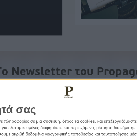
To Newsletter του Propag
Λάβετε την ανάλυση της ημέρας στο email σας
ητά σας
σε πληροφορίες σε μια συσκευή, όπως τα cookies, και επεξεργαζόμαστ
α εξατομικευμένες διαφημίσεις και περιεχόμενο, μέτρηση διαφήμισης 
οιήσουμε ακριβή δεδομένα γεωγραφικής τοποθεσίας και ταυτοποίησης μέ