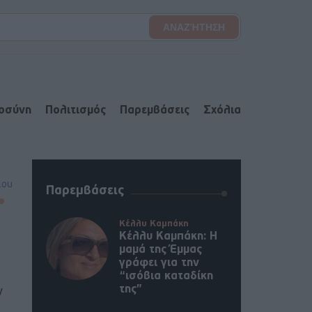
ιοσύνη
Πολιτισμός
Παρεμβάσεις
Σχόλια
lou
Παρεμβάσεις
Κέλλυ Καμπάκη
Κέλλυ Καμπάκη: Η
μαμά της Έμμας
γράφει για την
“ισόβια καταδίκη
της”
ν