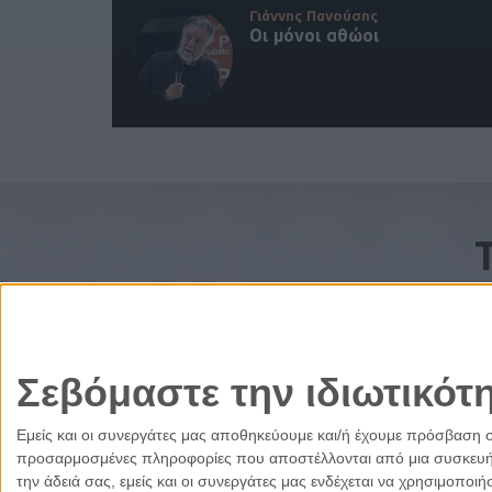
Γιάννης Πανούσης
Οι μόνοι αθώοι
Σεβόμαστε την ιδιωτικότ
Εμείς και οι συνεργάτες μας αποθηκεύουμε και/ή έχουμε πρόσβαση 
προσαρμοσμένες πληροφορίες που αποστέλλονται από μια συσκευή γι
την άδειά σας, εμείς και οι συνεργάτες μας ενδέχεται να χρησιμοπ