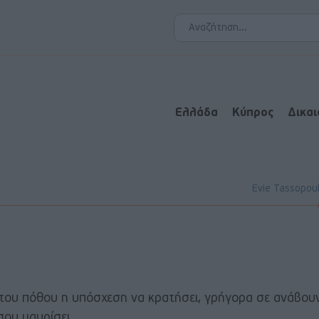
Ελλάδα
Κύπρος
Δικα
Evie Tassopou
ς του πόθου η υπόσχεση να κρατήσει, γρήγορα σε ανάβου
σου μαυρίσει..