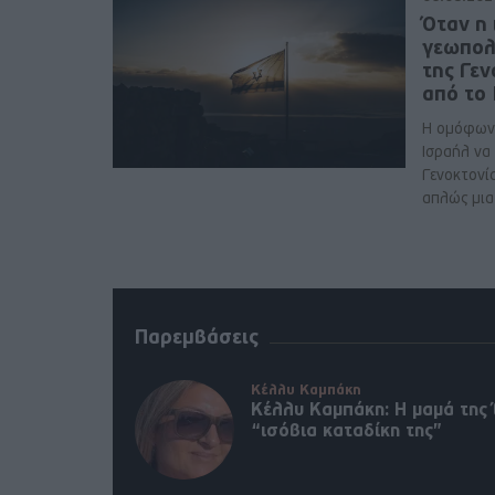
Όταν η 
γεωπολ
της Γε
από το
Η ομόφων
Ισραήλ να
Γενοκτονί
απλώς μια 
Παρεμβάσεις
Κέλλυ Καμπάκη
Κέλλυ Καμπάκη: Η μαμά της 
“ισόβια καταδίκη της”