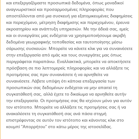
και επεξεργαζόμαστε προσωπικά δεδομένα, όπως μοναδικοί
αναγνωριστικοί και προσαρμοσμένες πληροφορίες που
αποστέλλονται από μια συσκευή για εξατομικευμένες διαφημίσεις
06.08.2026, 11:17
και περιεχόμενο, μέτρηση διαφήμισης και περιεχομένου, έρευνα
ακροατηρίου και ανάπτυξη υπηρεσιών.
Με την άδειά σας, εμείς
Όταν η ιστορία γίνεται γεωπολιτική: Η αναγνώριση της
Γενοκτονίας των Αρμενίων από το Ισραήλ
και οι συνεργάτες μας ενδέχεται να χρησιμοποιήσουμε ακριβή
δεδομένα γεωγραφικής τοποθεσίας και ταυτοποίησης μέσω
Η ομόφωνη απόφαση της κυβέρνησης του Ισραήλ να αναγνωρίσει
σάρωσης συσκευών. Μπορείτε να κάνετε κλικ για να συναινέσετε
επισήμως τη Γενοκτονία των Αρμενίων δεν αποτελεί απλώς μια ιστορική
στην επεξεργασία από εμάς και τους συνεργάτες μας όπως
ή..
περιγράφεται παραπάνω. Εναλλακτικά, μπορείτε να αποκτήσετε
πρόσβαση σε πιο λεπτομερείς πληροφορίες και να αλλάξετε τις
προτιμήσεις σας πριν συναινέσετε ή να αρνηθείτε να
συναινέσετε.
Λάβετε υπόψη ότι κάποια επεξεργασία των
προσωπικών σας δεδομένων ενδέχεται να μην απαιτεί τη
Παρεμβάσεις
συγκατάθεσή σας, αλλά έχετε το δικαίωμα να αρνηθείτε αυτήν
την επεξεργασία. Οι προτιμήσεις σας θα ισχύουν μόνο για αυτόν
Κέλλυ Καμπάκη
τον ιστότοπο. Μπορείτε να αλλάξετε τις προτιμήσεις σας ή να
Κέλλυ Καμπάκη: Η μαμά της Έμμας
ανακαλέσετε τη συγκατάθεσή σας ανά πάσα στιγμή
γράφει για την “ισόβια καταδίκη
επιστρέφοντας σε αυτόν τον ιστότοπο και κάνοντας κλικ στο
της”
κουμπί "Απορρήτου" στο κάτω μέρος της ιστοσελίδας.