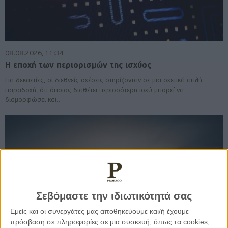
08.08.2026, 11:34
Η εποχή των περιορισμών της ισχύος
Για δεκαετίες, οι διεθνείς σχέσεις στηρίζονταν σε μια σχετικά απλή
παραδοχή, ότι όποιος διαθέτει περισσότερη ισχύ μπορεί να
διαμορφώσει και..
Σεβόμαστε την ιδιωτικότητά σας
Εμείς και οι συνεργάτες μας αποθηκεύουμε και/ή έχουμε
πρόσβαση σε πληροφορίες σε μια συσκευή, όπως τα cookies,