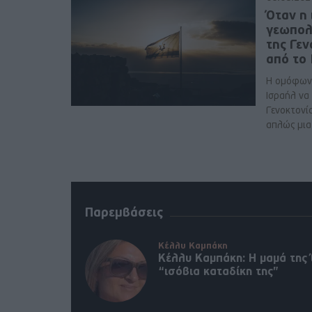
Όταν η 
γεωπολ
της Γε
από το
Η ομόφων
Ισραήλ να
Γενοκτονί
απλώς μια 
Παρεμβάσεις
Κέλλυ Καμπάκη
Κέλλυ Καμπάκη: Η μαμά της 
“ισόβια καταδίκη της”