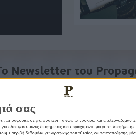
To Newsletter του Propag
Λάβετε την ανάλυση της ημέρας στο email σας
ητά σας
σε πληροφορίες σε μια συσκευή, όπως τα cookies, και επεξεργαζόμαστ
α εξατομικευμένες διαφημίσεις και περιεχόμενο, μέτρηση διαφήμισης 
οιήσουμε ακριβή δεδομένα γεωγραφικής τοποθεσίας και ταυτοποίησης μέ