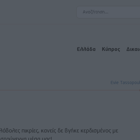
Ελλάδα
Κύπρος
Δικα
Evie Tassopou
λόβολες πικρίες, κανείς δε βγήκε κερδισμένος με
ιστούγεννα μέσα μας!