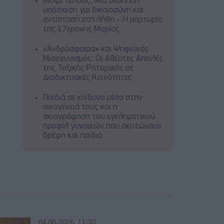
Μέχρι τέλους: Μια σιωπηλή
υπόσχεση για δικαιοσύνη και
αντίσταση στη λήθη – Η μαρτυρία
της 17χρονης Μαρίας
«Ανδρόσφαιρα» και Ψηφιακός
Μισογυνισμός: Οι Αθέατες Απειλές
της Τοξικής Ρητορικής σε
Διαδικτυακές Κοινότητες
Παιδιά σε κίνδυνο μέσα στην
οικογένειά τους και η
σκιαγράφηση του εγκληματικού
προφίλ γυναικών που σκοτώνουν
βρέφη και παιδιά
04.08.2026, 11:30