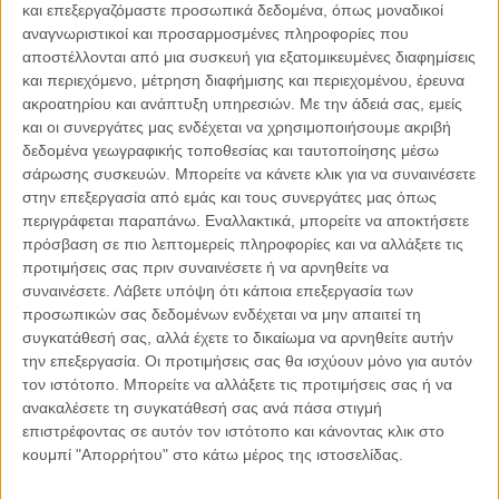
και επεξεργαζόμαστε προσωπικά δεδομένα, όπως μοναδικοί
αναγνωριστικοί και προσαρμοσμένες πληροφορίες που
αποστέλλονται από μια συσκευή για εξατομικευμένες διαφημίσεις
και περιεχόμενο, μέτρηση διαφήμισης και περιεχομένου, έρευνα
04.08.2026, 11:30
ακροατηρίου και ανάπτυξη υπηρεσιών.
Με την άδειά σας, εμείς
Στην εποχή της κατανόησης της πληροφορίας
και οι συνεργάτες μας ενδέχεται να χρησιμοποιήσουμε ακριβή
δεδομένα γεωγραφικής τοποθεσίας και ταυτοποίησης μέσω
Ζούμε σε μια παράδοξη εποχή. Ποτέ άλλοτε στην ιστορία της
σάρωσης συσκευών. Μπορείτε να κάνετε κλικ για να συναινέσετε
ανθρωπότητας δεν είχαμε πρόσβαση σε τόση πληροφορία. Μέσα σε
στην επεξεργασία από εμάς και τους συνεργάτες μας όπως
λίγα..
περιγράφεται παραπάνω. Εναλλακτικά, μπορείτε να αποκτήσετε
πρόσβαση σε πιο λεπτομερείς πληροφορίες και να αλλάξετε τις
προτιμήσεις σας πριν συναινέσετε ή να αρνηθείτε να
συναινέσετε.
Λάβετε υπόψη ότι κάποια επεξεργασία των
προσωπικών σας δεδομένων ενδέχεται να μην απαιτεί τη
Παρεμβάσεις
συγκατάθεσή σας, αλλά έχετε το δικαίωμα να αρνηθείτε αυτήν
την επεξεργασία. Οι προτιμήσεις σας θα ισχύουν μόνο για αυτόν
Κέλλυ Καμπάκη
τον ιστότοπο. Μπορείτε να αλλάξετε τις προτιμήσεις σας ή να
Κέλλυ Καμπάκη: Η μαμά της Έμμας
ανακαλέσετε τη συγκατάθεσή σας ανά πάσα στιγμή
γράφει για την “ισόβια καταδίκη
επιστρέφοντας σε αυτόν τον ιστότοπο και κάνοντας κλικ στο
της”
κουμπί "Απορρήτου" στο κάτω μέρος της ιστοσελίδας.