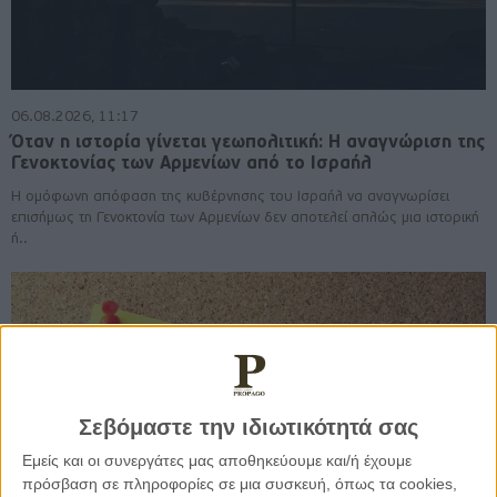
06.08.2026, 11:17
Όταν η ιστορία γίνεται γεωπολιτική: Η αναγνώριση της
Γενοκτονίας των Αρμενίων από το Ισραήλ
Η ομόφωνη απόφαση της κυβέρνησης του Ισραήλ να αναγνωρίσει
επισήμως τη Γενοκτονία των Αρμενίων δεν αποτελεί απλώς μια ιστορική
ή..
Σεβόμαστε την ιδιωτικότητά σας
Εμείς και οι συνεργάτες μας αποθηκεύουμε και/ή έχουμε
πρόσβαση σε πληροφορίες σε μια συσκευή, όπως τα cookies,