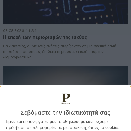
08.08.2026, 11:34
Η εποχή των περιορισμών της ισχύος
Για δεκαετίες, οι διεθνείς σχέσεις στηρίζονταν σε μια σχετικά απλή
παραδοχή, ότι όποιος διαθέτει περισσότερη ισχύ μπορεί να
διαμορφώσει και..
Σεβόμαστε την ιδιωτικότητά σας
Εμείς και οι συνεργάτες μας αποθηκεύουμε και/ή έχουμε
πρόσβαση σε πληροφορίες σε μια συσκευή, όπως τα cookies,