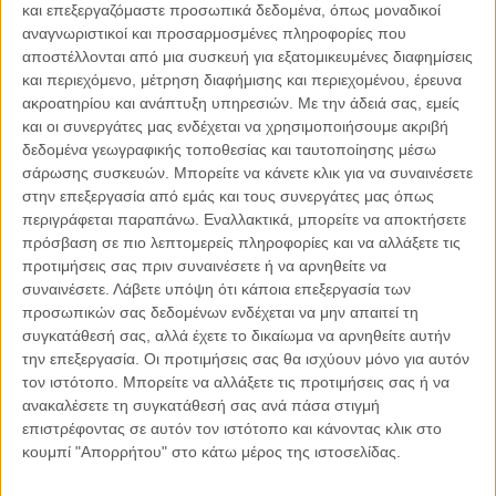
και επεξεργαζόμαστε προσωπικά δεδομένα, όπως μοναδικοί
αναγνωριστικοί και προσαρμοσμένες πληροφορίες που
αποστέλλονται από μια συσκευή για εξατομικευμένες διαφημίσεις
06.08.2026, 11:17
και περιεχόμενο, μέτρηση διαφήμισης και περιεχομένου, έρευνα
ακροατηρίου και ανάπτυξη υπηρεσιών.
Με την άδειά σας, εμείς
Όταν η ιστορία γίνεται γεωπολιτική: Η αναγνώριση της
Γενοκτονίας των Αρμενίων από το Ισραήλ
και οι συνεργάτες μας ενδέχεται να χρησιμοποιήσουμε ακριβή
δεδομένα γεωγραφικής τοποθεσίας και ταυτοποίησης μέσω
Η ομόφωνη απόφαση της κυβέρνησης του Ισραήλ να αναγνωρίσει
σάρωσης συσκευών. Μπορείτε να κάνετε κλικ για να συναινέσετε
επισήμως τη Γενοκτονία των Αρμενίων δεν αποτελεί απλώς μια ιστορική
στην επεξεργασία από εμάς και τους συνεργάτες μας όπως
ή..
περιγράφεται παραπάνω. Εναλλακτικά, μπορείτε να αποκτήσετε
πρόσβαση σε πιο λεπτομερείς πληροφορίες και να αλλάξετε τις
προτιμήσεις σας πριν συναινέσετε ή να αρνηθείτε να
συναινέσετε.
Λάβετε υπόψη ότι κάποια επεξεργασία των
προσωπικών σας δεδομένων ενδέχεται να μην απαιτεί τη
Παρεμβάσεις
συγκατάθεσή σας, αλλά έχετε το δικαίωμα να αρνηθείτε αυτήν
την επεξεργασία. Οι προτιμήσεις σας θα ισχύουν μόνο για αυτόν
Κέλλυ Καμπάκη
τον ιστότοπο. Μπορείτε να αλλάξετε τις προτιμήσεις σας ή να
Κέλλυ Καμπάκη: Η μαμά της Έμμας
ανακαλέσετε τη συγκατάθεσή σας ανά πάσα στιγμή
γράφει για την “ισόβια καταδίκη
επιστρέφοντας σε αυτόν τον ιστότοπο και κάνοντας κλικ στο
της”
κουμπί "Απορρήτου" στο κάτω μέρος της ιστοσελίδας.