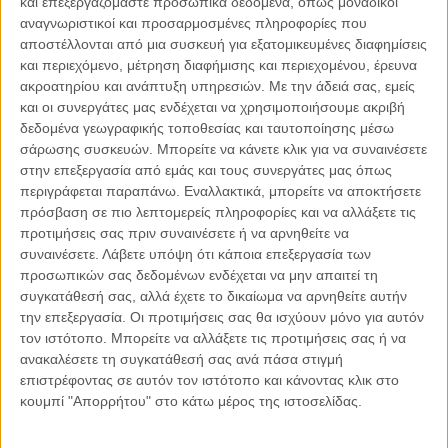
και επεξεργαζόμαστε προσωπικά δεδομένα, όπως μοναδικοί
αναγνωριστικοί και προσαρμοσμένες πληροφορίες που
αποστέλλονται από μια συσκευή για εξατομικευμένες διαφημίσεις
06.08.2026, 11:17
και περιεχόμενο, μέτρηση διαφήμισης και περιεχομένου, έρευνα
Όταν η ιστορία γίνεται γεωπολιτική: Η αναγνώριση της
ακροατηρίου και ανάπτυξη υπηρεσιών.
Με την άδειά σας, εμείς
Γενοκτονίας των Αρμενίων από το Ισραήλ
και οι συνεργάτες μας ενδέχεται να χρησιμοποιήσουμε ακριβή
Η ομόφωνη απόφαση της κυβέρνησης του Ισραήλ να αναγνωρίσει
δεδομένα γεωγραφικής τοποθεσίας και ταυτοποίησης μέσω
επισήμως τη Γενοκτονία των Αρμενίων δεν αποτελεί απλώς μια ιστορική
σάρωσης συσκευών. Μπορείτε να κάνετε κλικ για να συναινέσετε
ή..
στην επεξεργασία από εμάς και τους συνεργάτες μας όπως
περιγράφεται παραπάνω. Εναλλακτικά, μπορείτε να αποκτήσετε
πρόσβαση σε πιο λεπτομερείς πληροφορίες και να αλλάξετε τις
προτιμήσεις σας πριν συναινέσετε ή να αρνηθείτε να
συναινέσετε.
Λάβετε υπόψη ότι κάποια επεξεργασία των
Παρεμβάσεις
προσωπικών σας δεδομένων ενδέχεται να μην απαιτεί τη
συγκατάθεσή σας, αλλά έχετε το δικαίωμα να αρνηθείτε αυτήν
Κέλλυ Καμπάκη
την επεξεργασία. Οι προτιμήσεις σας θα ισχύουν μόνο για αυτόν
Κέλλυ Καμπάκη: Η μαμά της Έμμας
τον ιστότοπο. Μπορείτε να αλλάξετε τις προτιμήσεις σας ή να
γράφει για την “ισόβια καταδίκη
ανακαλέσετε τη συγκατάθεσή σας ανά πάσα στιγμή
της”
επιστρέφοντας σε αυτόν τον ιστότοπο και κάνοντας κλικ στο
κουμπί "Απορρήτου" στο κάτω μέρος της ιστοσελίδας.
Γιάννης Πανούσης