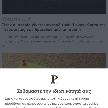
06.08.2026, 11:17
Όταν η ιστορία γίνεται γεωπολιτική: Η αναγνώριση της
Γενοκτονίας των Αρμενίων από το Ισραήλ
Η ομόφωνη απόφαση της κυβέρνησης του Ισραήλ να αναγνωρίσει
επισήμως τη Γενοκτονία των Αρμενίων δεν αποτελεί απλώς μια ιστορική
ή..
Σεβόμαστε την ιδιωτικότητά σας
Εμείς και οι συνεργάτες μας αποθηκεύουμε και/ή έχουμε
πρόσβαση σε πληροφορίες σε μια συσκευή, όπως τα cookies,