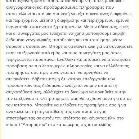
και επεξεργαζόμαστε προσωπικά δεδομένα, όπως μοναδικοί
αναγνωριστικοί και προσαρμοσμένες πληροφορίες που
αποστέλλονται από μια συσκευή για εξατομικευμένες διαφημίσεις
και περιεχόμενο, μέτρηση διαφήμισης και περιεχομένου, έρευνα
04.08.2026, 11:30
ακροατηρίου και ανάπτυξη υπηρεσιών.
Με την άδειά σας, εμείς
Στην εποχή της κατανόησης της πληροφορίας
και οι συνεργάτες μας ενδέχεται να χρησιμοποιήσουμε ακριβή
Ζούμε σε μια παράδοξη εποχή. Ποτέ άλλοτε στην ιστορία της
δεδομένα γεωγραφικής τοποθεσίας και ταυτοποίησης μέσω
ανθρωπότητας δεν είχαμε πρόσβαση σε τόση πληροφορία. Μέσα σε
σάρωσης συσκευών. Μπορείτε να κάνετε κλικ για να συναινέσετε
λίγα..
στην επεξεργασία από εμάς και τους συνεργάτες μας όπως
περιγράφεται παραπάνω. Εναλλακτικά, μπορείτε να αποκτήσετε
πρόσβαση σε πιο λεπτομερείς πληροφορίες και να αλλάξετε τις
προτιμήσεις σας πριν συναινέσετε ή να αρνηθείτε να
συναινέσετε.
Λάβετε υπόψη ότι κάποια επεξεργασία των
Παρεμβάσεις
προσωπικών σας δεδομένων ενδέχεται να μην απαιτεί τη
συγκατάθεσή σας, αλλά έχετε το δικαίωμα να αρνηθείτε αυτήν
Κέλλυ Καμπάκη
την επεξεργασία. Οι προτιμήσεις σας θα ισχύουν μόνο για αυτόν
Κέλλυ Καμπάκη: Η μαμά της Έμμας
τον ιστότοπο. Μπορείτε να αλλάξετε τις προτιμήσεις σας ή να
γράφει για την “ισόβια καταδίκη
ανακαλέσετε τη συγκατάθεσή σας ανά πάσα στιγμή
της”
επιστρέφοντας σε αυτόν τον ιστότοπο και κάνοντας κλικ στο
κουμπί "Απορρήτου" στο κάτω μέρος της ιστοσελίδας.
Γιάννης Πανούσης