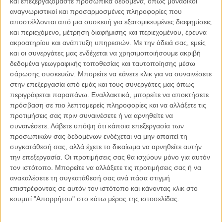
και επεξεργαζόμαστε προσωπικά δεδομένα, όπως μοναδικοί
αναγνωριστικοί και προσαρμοσμένες πληροφορίες που
αποστέλλονται από μια συσκευή για εξατομικευμένες διαφημίσεις
06.08.2026, 11:17
και περιεχόμενο, μέτρηση διαφήμισης και περιεχομένου, έρευνα
Όταν η ιστορία γίνεται γεωπολιτική: Η αναγνώριση της
ακροατηρίου και ανάπτυξη υπηρεσιών.
Με την άδειά σας, εμείς
Γενοκτονίας των Αρμενίων από το Ισραήλ
και οι συνεργάτες μας ενδέχεται να χρησιμοποιήσουμε ακριβή
Η ομόφωνη απόφαση της κυβέρνησης του Ισραήλ να αναγνωρίσει
δεδομένα γεωγραφικής τοποθεσίας και ταυτοποίησης μέσω
επισήμως τη Γενοκτονία των Αρμενίων δεν αποτελεί απλώς μια ιστορική
σάρωσης συσκευών. Μπορείτε να κάνετε κλικ για να συναινέσετε
ή..
στην επεξεργασία από εμάς και τους συνεργάτες μας όπως
περιγράφεται παραπάνω. Εναλλακτικά, μπορείτε να αποκτήσετε
πρόσβαση σε πιο λεπτομερείς πληροφορίες και να αλλάξετε τις
προτιμήσεις σας πριν συναινέσετε ή να αρνηθείτε να
συναινέσετε.
Λάβετε υπόψη ότι κάποια επεξεργασία των
Παρεμβάσεις
προσωπικών σας δεδομένων ενδέχεται να μην απαιτεί τη
συγκατάθεσή σας, αλλά έχετε το δικαίωμα να αρνηθείτε αυτήν
Κέλλυ Καμπάκη
την επεξεργασία. Οι προτιμήσεις σας θα ισχύουν μόνο για αυτόν
Κέλλυ Καμπάκη: Η μαμά της Έμμας
τον ιστότοπο. Μπορείτε να αλλάξετε τις προτιμήσεις σας ή να
γράφει για την “ισόβια καταδίκη
ανακαλέσετε τη συγκατάθεσή σας ανά πάσα στιγμή
της”
επιστρέφοντας σε αυτόν τον ιστότοπο και κάνοντας κλικ στο
κουμπί "Απορρήτου" στο κάτω μέρος της ιστοσελίδας.
Γιάννης Πανούσης