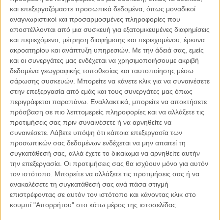
και επεξεργαζόμαστε προσωπικά δεδομένα, όπως μοναδικοί
αναγνωριστικοί και προσαρμοσμένες πληροφορίες που
αποστέλλονται από μια συσκευή για εξατομικευμένες διαφημίσεις
και περιεχόμενο, μέτρηση διαφήμισης και περιεχομένου, έρευνα
06.08.2026, 11:17
ακροατηρίου και ανάπτυξη υπηρεσιών.
Με την άδειά σας, εμείς
και οι συνεργάτες μας ενδέχεται να χρησιμοποιήσουμε ακριβή
Όταν η ιστορία γίνεται γεωπολιτική: Η αναγνώριση της
Γενοκτονίας των Αρμενίων από το Ισραήλ
δεδομένα γεωγραφικής τοποθεσίας και ταυτοποίησης μέσω
σάρωσης συσκευών. Μπορείτε να κάνετε κλικ για να συναινέσετε
Η ομόφωνη απόφαση της κυβέρνησης του Ισραήλ να αναγνωρίσει
στην επεξεργασία από εμάς και τους συνεργάτες μας όπως
επισήμως τη Γενοκτονία των Αρμενίων δεν αποτελεί απλώς μια ιστορική
περιγράφεται παραπάνω. Εναλλακτικά, μπορείτε να αποκτήσετε
ή..
πρόσβαση σε πιο λεπτομερείς πληροφορίες και να αλλάξετε τις
προτιμήσεις σας πριν συναινέσετε ή να αρνηθείτε να
συναινέσετε.
Λάβετε υπόψη ότι κάποια επεξεργασία των
προσωπικών σας δεδομένων ενδέχεται να μην απαιτεί τη
συγκατάθεσή σας, αλλά έχετε το δικαίωμα να αρνηθείτε αυτήν
Παρεμβάσεις
την επεξεργασία. Οι προτιμήσεις σας θα ισχύουν μόνο για αυτόν
τον ιστότοπο. Μπορείτε να αλλάξετε τις προτιμήσεις σας ή να
Κέλλυ Καμπάκη
ανακαλέσετε τη συγκατάθεσή σας ανά πάσα στιγμή
Κέλλυ Καμπάκη: Η μαμά της Έμμας
επιστρέφοντας σε αυτόν τον ιστότοπο και κάνοντας κλικ στο
γράφει για την “ισόβια καταδίκη
κουμπί "Απορρήτου" στο κάτω μέρος της ιστοσελίδας.
της”