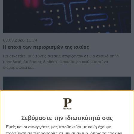
08.08.2026, 11:34
Η εποχή των περιορισμών της ισχύος
Για δεκαετίες, οι διεθνείς σχέσεις στηρίζονταν σε μια σχετικά απλή
παραδοχή, ότι όποιος διαθέτει περισσότερη ισχύ μπορεί να
διαμορφώσει και..
Σεβόμαστε την ιδιωτικότητά σας
Εμείς και οι συνεργάτες μας αποθηκεύουμε και/ή έχουμε
πρόσβαση σε πληροφορίες σε μια συσκευή, όπως τα cookies,