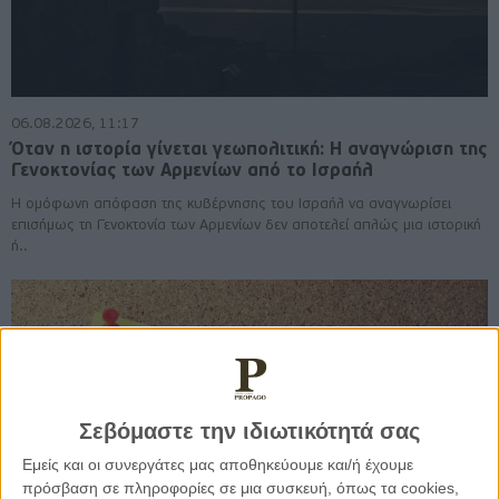
06.08.2026, 11:17
Όταν η ιστορία γίνεται γεωπολιτική: Η αναγνώριση της
Γενοκτονίας των Αρμενίων από το Ισραήλ
Η ομόφωνη απόφαση της κυβέρνησης του Ισραήλ να αναγνωρίσει
επισήμως τη Γενοκτονία των Αρμενίων δεν αποτελεί απλώς μια ιστορική
ή..
Σεβόμαστε την ιδιωτικότητά σας
Εμείς και οι συνεργάτες μας αποθηκεύουμε και/ή έχουμε
πρόσβαση σε πληροφορίες σε μια συσκευή, όπως τα cookies,