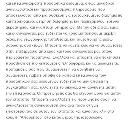
και επεξεργαζόμαστε προσωπικά δεδομένα, όπως μοναδικοί
αναγνωριστικοί και προσαρμοσμένες πληροφορίες που
αποστέλλονται από μια συσκευή για εξατομικευμένες διαφημίσεις
και περιεχόμενο, μέτρηση διαφήμισης και περιεχομένου, έρευνα
ακροατηρίου και ανάπτυξη υπηρεσιών.
Με την άδειά σας, εμείς
04.08.2026, 11:30
και οι συνεργάτες μας ενδέχεται να χρησιμοποιήσουμε ακριβή
Στην εποχή της κατανόησης της πληροφορίας
δεδομένα γεωγραφικής τοποθεσίας και ταυτοποίησης μέσω
Ζούμε σε μια παράδοξη εποχή. Ποτέ άλλοτε στην ιστορία της
σάρωσης συσκευών. Μπορείτε να κάνετε κλικ για να συναινέσετε
ανθρωπότητας δεν είχαμε πρόσβαση σε τόση πληροφορία. Μέσα σε
στην επεξεργασία από εμάς και τους συνεργάτες μας όπως
λίγα..
περιγράφεται παραπάνω. Εναλλακτικά, μπορείτε να αποκτήσετε
πρόσβαση σε πιο λεπτομερείς πληροφορίες και να αλλάξετε τις
προτιμήσεις σας πριν συναινέσετε ή να αρνηθείτε να
συναινέσετε.
Λάβετε υπόψη ότι κάποια επεξεργασία των
προσωπικών σας δεδομένων ενδέχεται να μην απαιτεί τη
Παρεμβάσεις
συγκατάθεσή σας, αλλά έχετε το δικαίωμα να αρνηθείτε αυτήν
την επεξεργασία. Οι προτιμήσεις σας θα ισχύουν μόνο για αυτόν
Κέλλυ Καμπάκη
τον ιστότοπο. Μπορείτε να αλλάξετε τις προτιμήσεις σας ή να
Κέλλυ Καμπάκη: Η μαμά της Έμμας
ανακαλέσετε τη συγκατάθεσή σας ανά πάσα στιγμή
γράφει για την “ισόβια καταδίκη
επιστρέφοντας σε αυτόν τον ιστότοπο και κάνοντας κλικ στο
της”
κουμπί "Απορρήτου" στο κάτω μέρος της ιστοσελίδας.