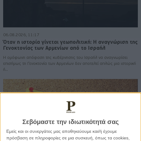
06.08.2026, 11:17
Όταν η ιστορία γίνεται γεωπολιτική: Η αναγνώριση της
Γενοκτονίας των Αρμενίων από το Ισραήλ
Η ομόφωνη απόφαση της κυβέρνησης του Ισραήλ να αναγνωρίσει
επισήμως τη Γενοκτονία των Αρμενίων δεν αποτελεί απλώς μια ιστορική
ή..
Σεβόμαστε την ιδιωτικότητά σας
Εμείς και οι συνεργάτες μας αποθηκεύουμε και/ή έχουμε
πρόσβαση σε πληροφορίες σε μια συσκευή, όπως τα cookies,