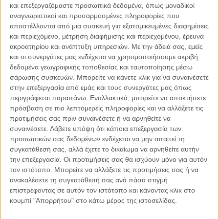
και επεξεργαζόμαστε προσωπικά δεδομένα, όπως μοναδικοί
αναγνωριστικοί και προσαρμοσμένες πληροφορίες που
αποστέλλονται από μια συσκευή για εξατομικευμένες διαφημίσεις
και περιεχόμενο, μέτρηση διαφήμισης και περιεχομένου, έρευνα
ακροατηρίου και ανάπτυξη υπηρεσιών.
Με την άδειά σας, εμείς
04.08.2026, 11:30
και οι συνεργάτες μας ενδέχεται να χρησιμοποιήσουμε ακριβή
Στην εποχή της κατανόησης της πληροφορίας
δεδομένα γεωγραφικής τοποθεσίας και ταυτοποίησης μέσω
Ζούμε σε μια παράδοξη εποχή. Ποτέ άλλοτε στην ιστορία της
σάρωσης συσκευών. Μπορείτε να κάνετε κλικ για να συναινέσετε
ανθρωπότητας δεν είχαμε πρόσβαση σε τόση πληροφορία. Μέσα σε
στην επεξεργασία από εμάς και τους συνεργάτες μας όπως
λίγα..
περιγράφεται παραπάνω. Εναλλακτικά, μπορείτε να αποκτήσετε
πρόσβαση σε πιο λεπτομερείς πληροφορίες και να αλλάξετε τις
προτιμήσεις σας πριν συναινέσετε ή να αρνηθείτε να
συναινέσετε.
Λάβετε υπόψη ότι κάποια επεξεργασία των
προσωπικών σας δεδομένων ενδέχεται να μην απαιτεί τη
Παρεμβάσεις
συγκατάθεσή σας, αλλά έχετε το δικαίωμα να αρνηθείτε αυτήν
την επεξεργασία. Οι προτιμήσεις σας θα ισχύουν μόνο για αυτόν
Κέλλυ Καμπάκη
τον ιστότοπο. Μπορείτε να αλλάξετε τις προτιμήσεις σας ή να
Κέλλυ Καμπάκη: Η μαμά της Έμμας
ανακαλέσετε τη συγκατάθεσή σας ανά πάσα στιγμή
γράφει για την “ισόβια καταδίκη
επιστρέφοντας σε αυτόν τον ιστότοπο και κάνοντας κλικ στο
της”
κουμπί "Απορρήτου" στο κάτω μέρος της ιστοσελίδας.