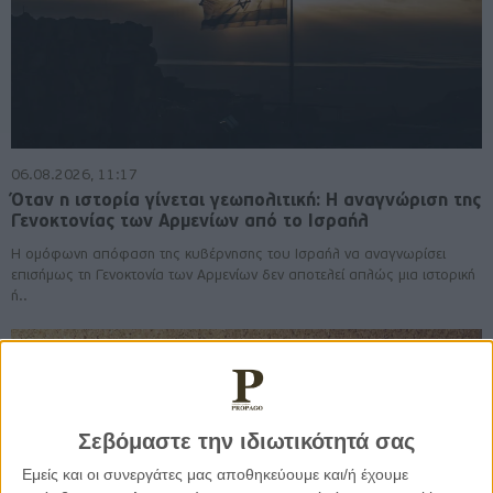
06.08.2026, 11:17
Όταν η ιστορία γίνεται γεωπολιτική: Η αναγνώριση της
Γενοκτονίας των Αρμενίων από το Ισραήλ
Η ομόφωνη απόφαση της κυβέρνησης του Ισραήλ να αναγνωρίσει
επισήμως τη Γενοκτονία των Αρμενίων δεν αποτελεί απλώς μια ιστορική
ή..
Σεβόμαστε την ιδιωτικότητά σας
Εμείς και οι συνεργάτες μας αποθηκεύουμε και/ή έχουμε