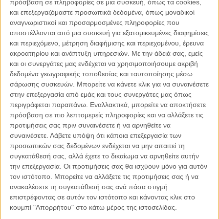
πρόσβαση σε πληροφορίες σε μια συσκευή, όπως τα cookies,
και επεξεργαζόμαστε προσωπικά δεδομένα, όπως μοναδικοί
αναγνωριστικοί και προσαρμοσμένες πληροφορίες που
αποστέλλονται από μια συσκευή για εξατομικευμένες διαφημίσεις
και περιεχόμενο, μέτρηση διαφήμισης και περιεχομένου, έρευνα
ακροατηρίου και ανάπτυξη υπηρεσιών.
Με την άδειά σας, εμείς
και οι συνεργάτες μας ενδέχεται να χρησιμοποιήσουμε ακριβή
04.08.2026, 11:30
δεδομένα γεωγραφικής τοποθεσίας και ταυτοποίησης μέσω
Στην εποχή της κατανόησης της πληροφορίας
σάρωσης συσκευών. Μπορείτε να κάνετε κλικ για να συναινέσετε
στην επεξεργασία από εμάς και τους συνεργάτες μας όπως
Ζούμε σε μια παράδοξη εποχή. Ποτέ άλλοτε στην ιστορία της
περιγράφεται παραπάνω. Εναλλακτικά, μπορείτε να αποκτήσετε
ανθρωπότητας δεν είχαμε πρόσβαση σε τόση πληροφορία. Μέσα σε
πρόσβαση σε πιο λεπτομερείς πληροφορίες και να αλλάξετε τις
λίγα..
προτιμήσεις σας πριν συναινέσετε ή να αρνηθείτε να
συναινέσετε.
Λάβετε υπόψη ότι κάποια επεξεργασία των
προσωπικών σας δεδομένων ενδέχεται να μην απαιτεί τη
συγκατάθεσή σας, αλλά έχετε το δικαίωμα να αρνηθείτε αυτήν
την επεξεργασία. Οι προτιμήσεις σας θα ισχύουν μόνο για αυτόν
Παρεμβάσεις
τον ιστότοπο. Μπορείτε να αλλάξετε τις προτιμήσεις σας ή να
ανακαλέσετε τη συγκατάθεσή σας ανά πάσα στιγμή
Κέλλυ Καμπάκη
επιστρέφοντας σε αυτόν τον ιστότοπο και κάνοντας κλικ στο
Κέλλυ Καμπάκη: Η μαμά της Έμμας
κουμπί "Απορρήτου" στο κάτω μέρος της ιστοσελίδας.
γράφει για την “ισόβια καταδίκη
της”