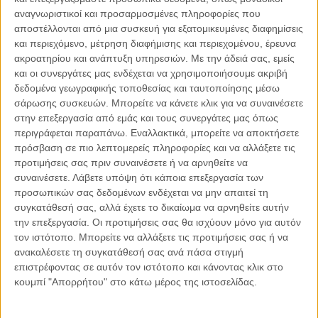
αναγνωριστικοί και προσαρμοσμένες πληροφορίες που
αποστέλλονται από μια συσκευή για εξατομικευμένες διαφημίσεις
03.08.2026, 11:15
και περιεχόμενο, μέτρηση διαφήμισης και περιεχομένου, έρευνα
ESG και Ναυτιλία
ακροατηρίου και ανάπτυξη υπηρεσιών.
Με την άδειά σας, εμείς
και οι συνεργάτες μας ενδέχεται να χρησιμοποιήσουμε ακριβή
Η ναυτιλία βρίσκεται σε ένα ιστορικό σημείο καμπής. Για δεκαετίες
δεδομένα γεωγραφικής τοποθεσίας και ταυτοποίησης μέσω
αξιολογείτο κυρίως με όρους αποδοτικότητας, ασφάλειας,
χωρητικότητας και κερδοφορίας. Σήμερα,..
σάρωσης συσκευών. Μπορείτε να κάνετε κλικ για να συναινέσετε
στην επεξεργασία από εμάς και τους συνεργάτες μας όπως
περιγράφεται παραπάνω. Εναλλακτικά, μπορείτε να αποκτήσετε
πρόσβαση σε πιο λεπτομερείς πληροφορίες και να αλλάξετε τις
προτιμήσεις σας πριν συναινέσετε ή να αρνηθείτε να
συναινέσετε.
Λάβετε υπόψη ότι κάποια επεξεργασία των
Παρεμβάσεις
προσωπικών σας δεδομένων ενδέχεται να μην απαιτεί τη
συγκατάθεσή σας, αλλά έχετε το δικαίωμα να αρνηθείτε αυτήν
Κέλλυ Καμπάκη
την επεξεργασία. Οι προτιμήσεις σας θα ισχύουν μόνο για αυτόν
Κέλλυ Καμπάκη: Η μαμά της Έμμας
γράφει για την “ισόβια καταδίκη
τον ιστότοπο. Μπορείτε να αλλάξετε τις προτιμήσεις σας ή να
της”
ανακαλέσετε τη συγκατάθεσή σας ανά πάσα στιγμή
επιστρέφοντας σε αυτόν τον ιστότοπο και κάνοντας κλικ στο
κουμπί "Απορρήτου" στο κάτω μέρος της ιστοσελίδας.
Γιάννης Πανούσης
Οι μόνοι αθώοι