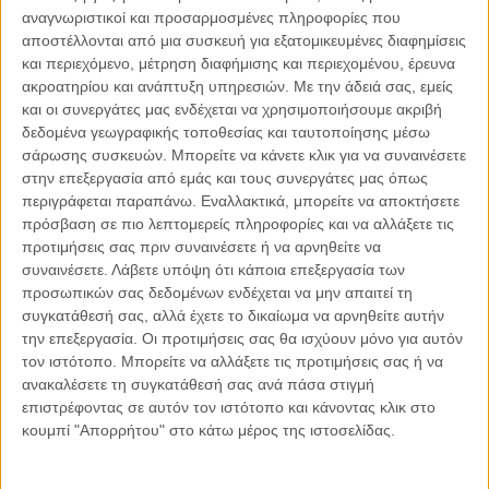
αναγνωριστικοί και προσαρμοσμένες πληροφορίες που
06.08.2026, 11:17
αποστέλλονται από μια συσκευή για εξατομικευμένες διαφημίσεις
Όταν η ιστορία γίνεται γεωπολιτική: Η αναγνώριση της
και περιεχόμενο, μέτρηση διαφήμισης και περιεχομένου, έρευνα
Γενοκτονίας των Αρμενίων από το Ισραήλ
ακροατηρίου και ανάπτυξη υπηρεσιών.
Με την άδειά σας, εμείς
Η ομόφωνη απόφαση της κυβέρνησης του Ισραήλ να αναγνωρίσει
και οι συνεργάτες μας ενδέχεται να χρησιμοποιήσουμε ακριβή
επισήμως τη Γενοκτονία των Αρμενίων δεν αποτελεί απλώς μια ιστορική
δεδομένα γεωγραφικής τοποθεσίας και ταυτοποίησης μέσω
ή..
σάρωσης συσκευών. Μπορείτε να κάνετε κλικ για να συναινέσετε
στην επεξεργασία από εμάς και τους συνεργάτες μας όπως
περιγράφεται παραπάνω. Εναλλακτικά, μπορείτε να αποκτήσετε
πρόσβαση σε πιο λεπτομερείς πληροφορίες και να αλλάξετε τις
προτιμήσεις σας πριν συναινέσετε ή να αρνηθείτε να
Παρεμβάσεις
συναινέσετε.
Λάβετε υπόψη ότι κάποια επεξεργασία των
προσωπικών σας δεδομένων ενδέχεται να μην απαιτεί τη
Κέλλυ Καμπάκη
συγκατάθεσή σας, αλλά έχετε το δικαίωμα να αρνηθείτε αυτήν
Κέλλυ Καμπάκη: Η μαμά της Έμμας
την επεξεργασία. Οι προτιμήσεις σας θα ισχύουν μόνο για αυτόν
γράφει για την “ισόβια καταδίκη
τον ιστότοπο. Μπορείτε να αλλάξετε τις προτιμήσεις σας ή να
της”
ανακαλέσετε τη συγκατάθεσή σας ανά πάσα στιγμή
επιστρέφοντας σε αυτόν τον ιστότοπο και κάνοντας κλικ στο
κουμπί "Απορρήτου" στο κάτω μέρος της ιστοσελίδας.
Γιάννης Πανούσης
Οι μόνοι αθώοι