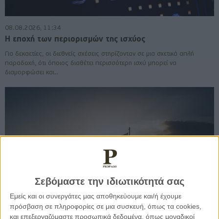
08.08.2026, 11:34
Η εποχή των περιορισμών της ισχύος
Για δεκαετίες, οι διεθνείς σχέσεις στηρίζονταν σε μια σχετικά απλή
παραδοχή, ότι όποιος διαθέτει περισσότερη ισχύ μπορεί να
διαμορφώσει και..
Σεβόμαστε την ιδιωτικότητά σας
Εμείς και οι συνεργάτες μας αποθηκεύουμε και/ή έχουμε
πρόσβαση σε πληροφορίες σε μια συσκευή, όπως τα cookies,
και επεξεργαζόμαστε προσωπικά δεδομένα, όπως μοναδικοί