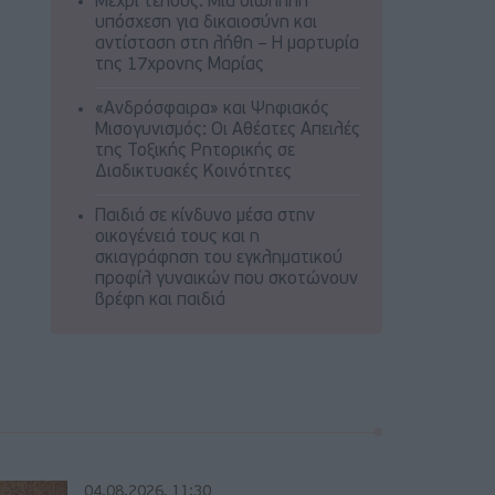
Μέχρι τέλους: Μια σιωπηλή
υπόσχεση για δικαιοσύνη και
αντίσταση στη λήθη – Η μαρτυρία
της 17χρονης Μαρίας
«Ανδρόσφαιρα» και Ψηφιακός
Μισογυνισμός: Οι Αθέατες Απειλές
της Τοξικής Ρητορικής σε
Διαδικτυακές Κοινότητες
Παιδιά σε κίνδυνο μέσα στην
οικογένειά τους και η
σκιαγράφηση του εγκληματικού
προφίλ γυναικών που σκοτώνουν
βρέφη και παιδιά
04.08.2026, 11:30