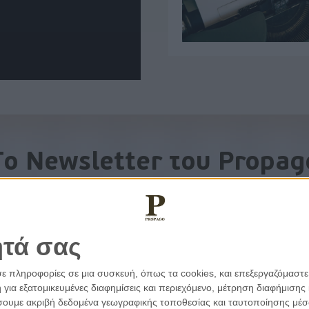
To Newsletter του Propag
Λάβετε την ανάλυση της ημέρας στο email σας
ητά σας
σε πληροφορίες σε μια συσκευή, όπως τα cookies, και επεξεργαζόμαστ
α εξατομικευμένες διαφημίσεις και περιεχόμενο, μέτρηση διαφήμισης 
οιήσουμε ακριβή δεδομένα γεωγραφικής τοποθεσίας και ταυτοποίησης μέ