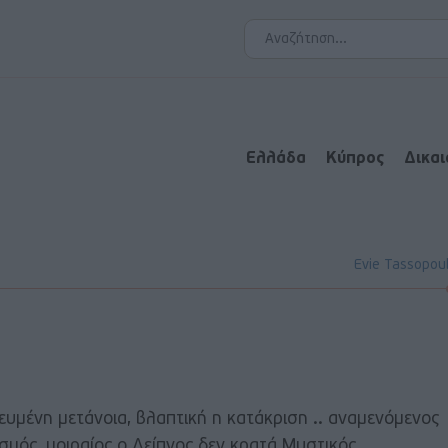
Ελλάδα
Κύπρος
Δικα
Evie Tassopou
ευμένη μετάνοια, βλαπτική η κατάκριση .. αναμενόμενος
μός, μοιραίος ο Δείπνος δεν κρατά Μυστικός ..