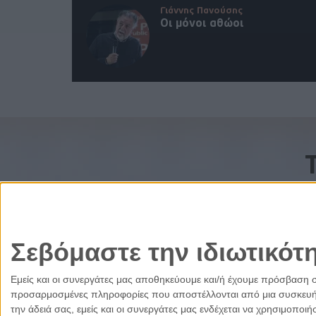
Γιάννης Πανούσης
Οι μόνοι αθώοι
Σεβόμαστε την ιδιωτικότ
Εμείς και οι συνεργάτες μας αποθηκεύουμε και/ή έχουμε πρόσβαση 
προσαρμοσμένες πληροφορίες που αποστέλλονται από μια συσκευή γι
την άδειά σας, εμείς και οι συνεργάτες μας ενδέχεται να χρησιμοπ