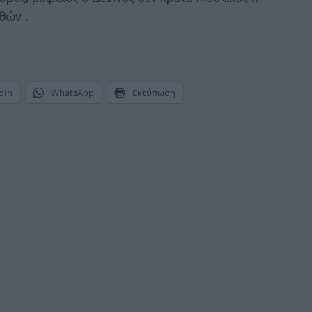
θών .
dIn
WhatsApp
Εκτύπωση