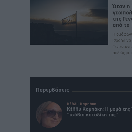
Όταν η 
γεωπολ
της Γε
από το
Η ομόφων
Ισραήλ να
Γενοκτονί
απλώς μια 
Παρεμβάσεις
Κέλλυ Καμπάκη
Κέλλυ Καμπάκη: Η μαμά της 
“ισόβια καταδίκη της”