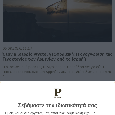
06.08.2026, 11:17
Όταν η ιστορία γίνεται γεωπολιτική: Η αναγνώριση της
Γενοκτονίας των Αρμενίων από το Ισραήλ
Η ομόφωνη απόφαση της κυβέρνησης του Ισραήλ να αναγνωρίσει
επισήμως τη Γενοκτονία των Αρμενίων δεν αποτελεί απλώς μια ιστορική
ή..
Σεβόμαστε την ιδιωτικότητά σας
Εμείς και οι συνεργάτες μας αποθηκεύουμε και/ή έχουμε