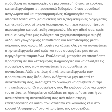
πρόσβαση σε πληροφορίες σε μια συσκευή, όπως τα cookies,
και επεξεργαζόμαστε προσωπικά δεδομένα, όπως μοναδικοί
αναγνωριστικοί και προσαρμοσμένες πληροφορίες που
αποστέλλονται από μια συσκευή για εξατομικευμένες διαφημίσεις
και περιεχόμενο, μέτρηση διαφήμισης και περιεχομένου, έρευνα
ακροατηρίου και ανάπτυξη υπηρεσιών.
Με την άδειά σας, εμείς
και οι συνεργάτες μας ενδέχεται να χρησιμοποιήσουμε ακριβή
δεδομένα γεωγραφικής τοποθεσίας και ταυτοποίησης μέσω
04.08.2026, 11:30
σάρωσης συσκευών. Μπορείτε να κάνετε κλικ για να συναινέσετε
Στην εποχή της κατανόησης της πληροφορίας
στην επεξεργασία από εμάς και τους συνεργάτες μας όπως
περιγράφεται παραπάνω. Εναλλακτικά, μπορείτε να αποκτήσετε
Ζούμε σε μια παράδοξη εποχή. Ποτέ άλλοτε στην ιστορία της
πρόσβαση σε πιο λεπτομερείς πληροφορίες και να αλλάξετε τις
ανθρωπότητας δεν είχαμε πρόσβαση σε τόση πληροφορία. Μέσα σε
προτιμήσεις σας πριν συναινέσετε ή να αρνηθείτε να
λίγα..
συναινέσετε.
Λάβετε υπόψη ότι κάποια επεξεργασία των
προσωπικών σας δεδομένων ενδέχεται να μην απαιτεί τη
συγκατάθεσή σας, αλλά έχετε το δικαίωμα να αρνηθείτε αυτήν
την επεξεργασία. Οι προτιμήσεις σας θα ισχύουν μόνο για αυτόν
τον ιστότοπο. Μπορείτε να αλλάξετε τις προτιμήσεις σας ή να
Παρεμβάσεις
ανακαλέσετε τη συγκατάθεσή σας ανά πάσα στιγμή
επιστρέφοντας σε αυτόν τον ιστότοπο και κάνοντας κλικ στο
Κέλλυ Καμπάκη
κουμπί "Απορρήτου" στο κάτω μέρος της ιστοσελίδας.
Κέλλυ Καμπάκη: Η μαμά της Έμμας