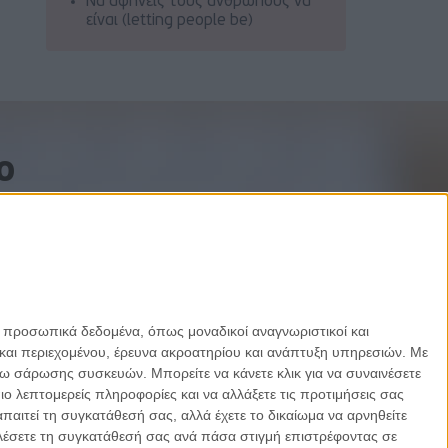
Να αφήνεις τους ανθρώπους να
είναι (letting people be)
o
ε προσωπικά δεδομένα, όπως μοναδικοί αναγνωριστικοί και
και περιεχομένου, έρευνα ακροατηρίου και ανάπτυξη υπηρεσιών.
Με
σω σάρωσης συσκευών. Μπορείτε να κάνετε κλικ για να συναινέσετε
 λεπτομερείς πληροφορίες και να αλλάξετε τις προτιμήσεις σας
αιτεί τη συγκατάθεσή σας, αλλά έχετε το δικαίωμα να αρνηθείτε
καλέσετε τη συγκατάθεσή σας ανά πάσα στιγμή επιστρέφοντας σε
Designed by Porcupine Colors
-
Developed by Joinweb