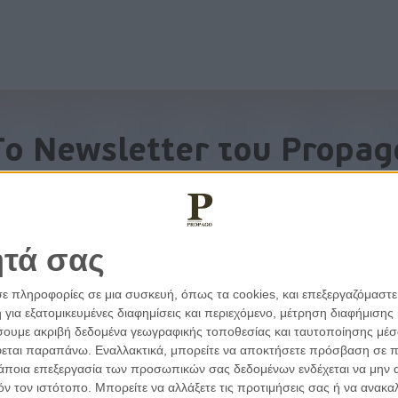
To Newsletter του Propag
Λάβετε την ανάλυση της ημέρας στο email σας
ητά σας
σε πληροφορίες σε μια συσκευή, όπως τα cookies, και επεξεργαζόμαστ
α εξατομικευμένες διαφημίσεις και περιεχόμενο, μέτρηση διαφήμισης 
οιήσουμε ακριβή δεδομένα γεωγραφικής τοποθεσίας και ταυτοποίησης μέ
εται παραπάνω. Εναλλακτικά, μπορείτε να αποκτήσετε πρόσβαση σε πιο
άποια επεξεργασία των προσωπικών σας δεδομένων ενδέχεται να μην απ
τόν τον ιστότοπο. Μπορείτε να αλλάξετε τις προτιμήσεις σας ή να ανα
εμβάσεις