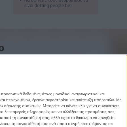
Να αφήνεις τους ανθρώπους να
είναι (letting people be)
o
ε προσωπικά δεδομένα, όπως μοναδικοί αναγνωριστικοί και
και περιεχομένου, έρευνα ακροατηρίου και ανάπτυξη υπηρεσιών.
Με
σω σάρωσης συσκευών. Μπορείτε να κάνετε κλικ για να συναινέσετε
 λεπτομερείς πληροφορίες και να αλλάξετε τις προτιμήσεις σας
αιτεί τη συγκατάθεσή σας, αλλά έχετε το δικαίωμα να αρνηθείτε
καλέσετε τη συγκατάθεσή σας ανά πάσα στιγμή επιστρέφοντας σε
Designed by Porcupine Colors
-
Developed by Joinweb