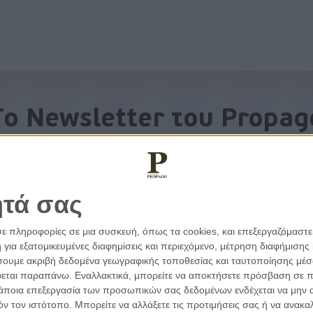
To Newsletter του Propag
Λάβετε την ανάλυση της ημέρας στο email σας
ητά σας
σε πληροφορίες σε μια συσκευή, όπως τα cookies, και επεξεργαζόμαστ
α εξατομικευμένες διαφημίσεις και περιεχόμενο, μέτρηση διαφήμισης 
οιήσουμε ακριβή δεδομένα γεωγραφικής τοποθεσίας και ταυτοποίησης μέ
εται παραπάνω. Εναλλακτικά, μπορείτε να αποκτήσετε πρόσβαση σε πιο
άποια επεξεργασία των προσωπικών σας δεδομένων ενδέχεται να μην απ
τόν τον ιστότοπο. Μπορείτε να αλλάξετε τις προτιμήσεις σας ή να ανα
εμβάσεις