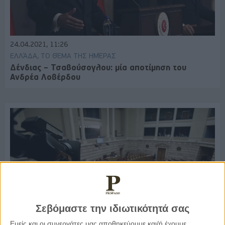
24.04.2021, 11:26
ΕΛΛΆΔΑ, ΤΟ ΘΈΜΑ ΤΗΣ ΗΜΈΡΑΣ
Δένδιας – Τσαβούσογλου: μία αποτίμηση του
Ανδρέα Λοβέρδου
Σεβόμαστε την ιδιωτικότητά σας
Εμείς και οι συνεργάτες μας αποθηκεύουμε και/ή έχουμε