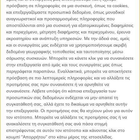
πρόσβαση σε πληροφορίες σε μια συσκευή, όπως τα cookies,
20.03.2021, 7:41
και επεξεργαζόμαστε προσωπικά δεδομένα, όπως μοναδικοί
ΕΛΛΆΔΑ, ΠΟΛΙΤΙΚΉ, ΤΟ ΘΈΜΑ ΤΗΣ ΗΜΈΡΑΣ
αναγνωριστικοί και προσαρμοσμένες πληροφορίες που
Η παγίδα του θολού πολιτικού μηνύματος
αποστέλλονται από μια συσκευή για εξατομικευμένες διαφημίσεις
και περιεχόμενο, μέτρηση διαφήμισης και περιεχομένου, έρευνα
ακροατηρίου και ανάπτυξη υπηρεσιών.
Με την άδειά σας, εμείς
και οι συνεργάτες μας ενδέχεται να χρησιμοποιήσουμε ακριβή
δεδομένα γεωγραφικής τοποθεσίας και ταυτοποίησης μέσω
σάρωσης συσκευών. Μπορείτε να κάνετε κλικ για να συναινέσετε
Παρεμβάσεις
στην επεξεργασία από εμάς και τους συνεργάτες μας όπως
περιγράφεται παραπάνω. Εναλλακτικά, μπορείτε να αποκτήσετε
Κέλλυ Καμπάκη
πρόσβαση σε πιο λεπτομερείς πληροφορίες και να αλλάξετε τις
Κέλλυ Καμπάκη: Η μαμά της Έμμας
προτιμήσεις σας πριν συναινέσετε ή να αρνηθείτε να
γράφει για την “ισόβια καταδίκη
συναινέσετε.
Λάβετε υπόψη ότι κάποια επεξεργασία των
της”
προσωπικών σας δεδομένων ενδέχεται να μην απαιτεί τη
συγκατάθεσή σας, αλλά έχετε το δικαίωμα να αρνηθείτε αυτήν
την επεξεργασία. Οι προτιμήσεις σας θα ισχύουν μόνο για αυτόν
Γιάννης Πανούσης
τον ιστότοπο. Μπορείτε να αλλάξετε τις προτιμήσεις σας ή να
Οι μόνοι αθώοι
ανακαλέσετε τη συγκατάθεσή σας ανά πάσα στιγμή
επιστρέφοντας σε αυτόν τον ιστότοπο και κάνοντας κλικ στο
κουμπί "Απορρήτου" στο κάτω μέρος της ιστοσελίδας.