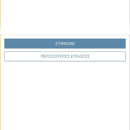
Μας αφορά
Πρόσφατα
Η κρίση της προσδοκίας
Ο Όλυμπος εντάχθηκε στον Κατάλογο Μνημείων
Παγκόσμιας Κληρονομιάς της UNESCO
ΣΥΜΦΩΝΩ
Σεισμοί Βενεζουέλας 2026: Επιτόπια Διερεύνηση,
Τεκμηρίωση και Διδάγματα
ΠΕΡΙΣΣΟΤΕΡΕΣ ΕΠΙΛΟΓΕΣ
Ανθισμένη συ-στολή
Να αφήνεις τους ανθρώπους να είναι (letting
people be)
To Newsletter του Propago
Λάβετε την ανάλυση της ημέρας στο email σας