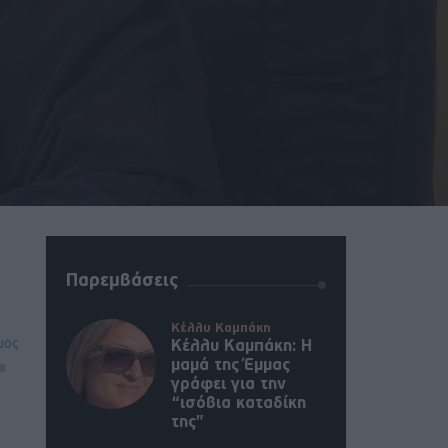
Παρεμβάσεις
Κέλλυ Καμπάκη
μος
Κέλλυ Καμπάκη: Η
μαμά της Έμμας
γράφει για την
“ισόβια καταδίκη
της”