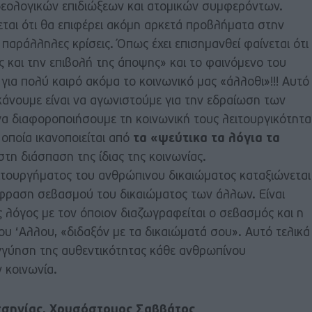
δεολογικών επιδιώξεων και ατομικών συμφερόντων.
εται ότι θα επιφέρει ακόμη αρκετά προβλήματα στην
ι παράλληλες κρίσεις. Όπως έχει επισημανθεί φαίνεται ότι
 και την επιβολή της άποψης» και το φαινόμενο του
 για πολύ καιρό ακόμα το κοινωνικό μας «άλλοθι»!!! Αυτό
κάνουμε είναι να αγωνιστούμε για την εδραίωση των
α διαφοροποιήσουμε τη κοινωνική τους λειτουργικότητα
οποία ικανοποιείται από
τα «ψεύτικα τα λόγια τα
τη διάσπαση της ίδιας της κοινωνίας.
ιτουργήματος του ανθρώπινου δικαιώματος καταξιώνεται
φραση σεβασμού του δικαιώματος των άλλων. Είναι
ς λόγος με τον όποιον διαζωγραφείται ο σεβασμός και η
υ ‘Αλλου, «διδαξόν με τα δικαιώματά σου». Αυτό τελικά
 εγγύηση της αυθεντικότητας κάθε ανθρωπίνου
 κοινωνία.
σσηνίας, Χρυσόστομος Σαββάτος