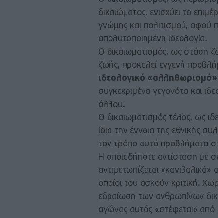
δικαιώματος, ενισχύει το επιμ
γνώμης και πολιτισμού, αφού 
απολυτοποιημένη ιδεολογία.
Ο δικαιωματισμός, ως στάση ζω
ζωής, προκαλεί εγγενή προβλήμ
ιδεολογικό «αλληθωρισμό»
συγκεκριμένα γεγονότα και ιδε
άλλου.
Ο δικαιωματισμός τέλος, ως ι
ίδια την έννοια της εθνικής συ
τον τρόπο αυτό προβλήματα στη
Η οποιαδήποτε αντίσταση με σ
αντιμετωπίζεται «κανιβαλικά» 
οποίοι του ασκούν κριτική. Χω
εδραίωση των ανθρωπίνων δικ
αγώνας αυτός «στέφεται» από 