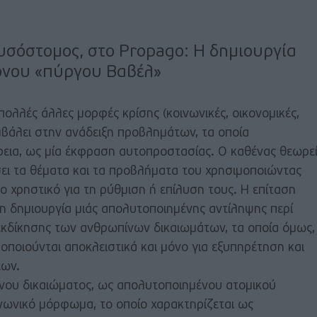
υσόστομος, στο Propago: Η δημιουργία
ρονου «πύργου Βαβέλ»
πολλές άλλες μορφές κρίσης (κοινωνικές, οικονομικές,
συμβάλει στην ανάδειξη προβλημάτων, τα οποία
εια, ως μία έκφραση αυτοπροστασίας. Ο καθένας θεωρε
σει τα θέματα και τα προβλήματα του χρησιμοποιώντας
 χρηστικό για τη ρύθμιση ή επίλυση τους. Η επίταση
η δημιουργία μιάς απολυτοποιημένης αντίληψης περί
εκδίκησης των ανθρωπίνων δικαιωμάτων, τα οποία όμως,
μοποιούνται αποκλειστικά και μόνο για εξυπηρέτηση και
εων.
νου δικαιώματος, ως απολυτοποιημένου ατομικού
ινωνικό μόρφωμα, το οποίο χαρακτηρίζεται ως