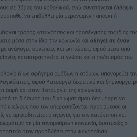
έρους σε βάρος του καθολικού, ενώ συνεπάγεται έλλειψη
προσπαθεί να επιβάλλει μία μεμονωμένη άποψη ή
ής και τρόπος κατανόησης και προσέγγισης της ίδιας τη
ατα μέσα στην ίδια την κοινωνία και
οδηγεί σε έναν
με ανάλογες συνέπειες και εκπτώσεις, αφού μέσα από
ολογίες καταστρατηγείται η γνώση και ο πολιτισμός του
δεολογία ή ως αφήγημα ομάδων ή ατόμων, υπονομεύει τη
λλογικότητας, αφού λειτουργεῖ διχαστικά και δημιουργεί μ
 δομή και στην λειτουργία της κοινωνίας.
κοπό τη διάσωση του δικαιωματισμού δεν μπορεί να
από εκείνους που τον υπερασπίζονται, προς αυτούς οι
ρίς να αμφισβητείται ο αγώνας για την κατάκτηση και
αιωμάτων σε μία ευνομούμενη κοινωνία, δυστυχώς ο
αποτυχία όταν προσβλέπει στην ικανοποίηση