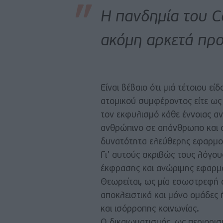
Η πανδημία του Co
ακόμη αρκετά προ
Είναι βέβαιο ότι μιά τέτοιου εί
ατομικού συμφέροντος είτε ως 
τον εκφυλισμό κάθε έννοιας α
ανθρώπινο σε απάνθρωπο και 
δυνατότητα ελεύθερης εφαρμογ
Γι’ αυτούς ακριβώς τους λόγο
έκφρασης και ανώριμης εφαρμ
Θεωρείται, ως μία εσωστρεφή α
αποκλειστικά και μόνο ομάδες 
και ισόρροπης κοινωνίας.
Ο δικαιωματισμός, ως περιορι