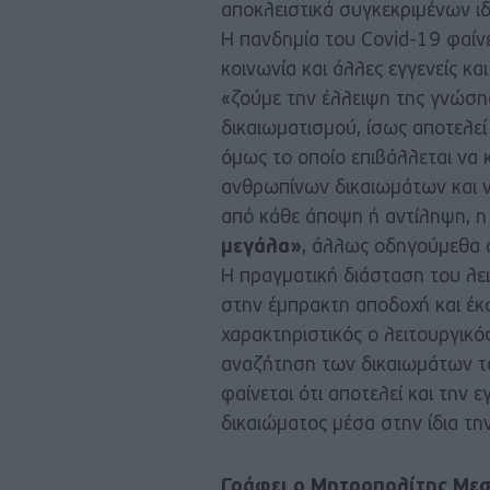
αποκλειστικά συγκεκριμένων ι
Η πανδημία του Covid-19 φαίν
κοινωνία και άλλες εγγενείς κα
«ζούμε την έλλειψη της γνώσης
δικαιωματισμού, ίσως αποτελεί
όμως το οποίο επιβάλλεται να 
ανθρωπίνων δικαιωμάτων και ν
από κάθε άποψη ή αντίληψη, η 
μεγάλα»
, άλλως οδηγούμεθα σ
Η πραγματική διάσταση του λε
στην έμπρακτη αποδοχή και έκ
χαρακτηριστικός ο λειτουργικό
αναζήτηση των δικαιωμάτων το
φαίνεται ότι αποτελεί και την
δικαιώματος μέσα στην ίδια την
Γράφει ο Μητροπολίτης Με