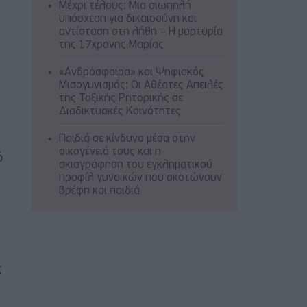
Μέχρι τέλους: Μια σιωπηλή
υπόσχεση για δικαιοσύνη και
αντίσταση στη λήθη – Η μαρτυρία
της 17χρονης Μαρίας
«Ανδρόσφαιρα» και Ψηφιακός
Μισογυνισμός: Οι Αθέατες Απειλές
της Τοξικής Ρητορικής σε
Διαδικτυακές Κοινότητες
Παιδιά σε κίνδυνο μέσα στην
οικογένειά τους και η
ό
σκιαγράφηση του εγκληματικού
προφίλ γυναικών που σκοτώνουν
βρέφη και παιδιά
ς