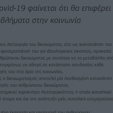
vid-19 φαίνεται ότι θα επιφέρει
βλήματα στην κοινωνία
δους λειτουργία του δικαιώματος, είτε ως ικανοποίηση του
χρησιμοποίησή του για ιδεολογικούς σκοπούς, προκαλεί
νθρώπινου δικαιώματος με συνέπεια να το μεταβάλλει απ
συγχρόνως να οδηγεί σε κατάσταση ασυδοσίας κάθε
ής του στα όρια της κοινωνίας.
υς ο δικαιωματισμός αποτελεί μία λανθασμένη κατανόηση
ογής του ανθρώπινου δικαιώματος.
τομικού χαρακτήρα λειτουργικότητα, η οποία ικανοποιεί
ή άτομα και όχι την ανάπτυξη μιάς συνολικά ευημερούσα
σμένη έκφραση και εφαρμογή του ανθρώπινου