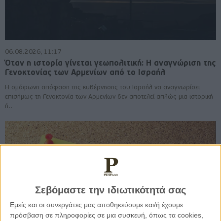
06.08.2026, 11:17
Όταν η ιστορία γίνεται γεωπολιτική: Η αναγνώριση της
Γενοκτονίας των Αρμενίων από το Ισραήλ
Η ομόφωνη απόφαση της κυβέρνησης του Ισραήλ να αναγνωρίσει
επισήμως τη Γενοκτονία των Αρμενίων δεν αποτελεί απλώς μια ιστορική
ή..
Σεβόμαστε την ιδιωτικότητά σας
Εμείς και οι συνεργάτες μας αποθηκεύουμε και/ή έχουμε
πρόσβαση σε πληροφορίες σε μια συσκευή, όπως τα cookies,