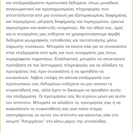
και επεξεργαζόμαστε προσωπικά δεδομένα, όπως μοναδικοί
αναγνωριστικοί και προσαρμοσμένες πληροφορίες που
αποστέλλονται από μια συσκευή για εξατομικευμένες διαφημίσεις
και περιεχόμενο, μέτρηση διαφήμισης και περιεχομένου, έρευνα
04.08.2026, 11:30
ακροατηρίου και ανάπτυξη υπηρεσιών.
Με την άδειά σας, εμείς
Στην εποχή της κατανόησης της πληροφορίας
και οι συνεργάτες μας ενδέχεται να χρησιμοποιήσουμε ακριβή
δεδομένα γεωγραφικής τοποθεσίας και ταυτοποίησης μέσω
Ζούμε σε μια παράδοξη εποχή. Ποτέ άλλοτε στην ιστορία της
σάρωσης συσκευών. Μπορείτε να κάνετε κλικ για να συναινέσετε
ανθρωπότητας δεν είχαμε πρόσβαση σε τόση πληροφορία. Μέσα σε
στην επεξεργασία από εμάς και τους συνεργάτες μας όπως
λίγα..
περιγράφεται παραπάνω. Εναλλακτικά, μπορείτε να αποκτήσετε
πρόσβαση σε πιο λεπτομερείς πληροφορίες και να αλλάξετε τις
προτιμήσεις σας πριν συναινέσετε ή να αρνηθείτε να
συναινέσετε.
Λάβετε υπόψη ότι κάποια επεξεργασία των
προσωπικών σας δεδομένων ενδέχεται να μην απαιτεί τη
Παρεμβάσεις
συγκατάθεσή σας, αλλά έχετε το δικαίωμα να αρνηθείτε αυτήν
την επεξεργασία. Οι προτιμήσεις σας θα ισχύουν μόνο για αυτόν
Κέλλυ Καμπάκη
τον ιστότοπο. Μπορείτε να αλλάξετε τις προτιμήσεις σας ή να
Κέλλυ Καμπάκη: Η μαμά της Έμμας
ανακαλέσετε τη συγκατάθεσή σας ανά πάσα στιγμή
γράφει για την “ισόβια καταδίκη
επιστρέφοντας σε αυτόν τον ιστότοπο και κάνοντας κλικ στο
της”
κουμπί "Απορρήτου" στο κάτω μέρος της ιστοσελίδας.