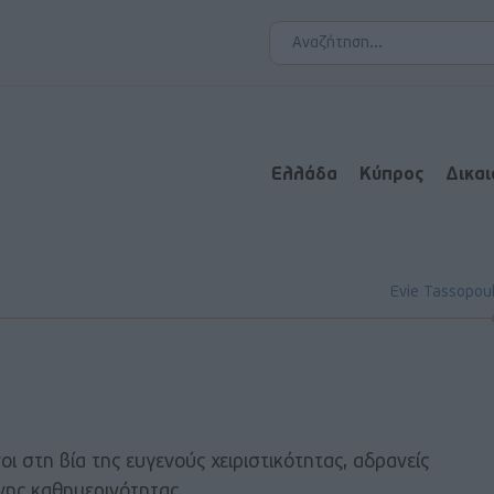
Ελλάδα
Κύπρος
Δικα
Evie Tassopou
ι στη βία της ευγενούς χειριστικότητας, αδρανείς
ης καθημερινότητας ..