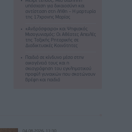
Μέχρι τέλους: Μια σιωπηλή
υπόσχεση για δικαιοσύνη και
αντίσταση στη λήθη – Η μαρτυρία
της 17χρονης Μαρίας
«Ανδρόσφαιρα» και Ψηφιακός
Μισογυνισμός: Οι Αθέατες Απειλές
της Τοξικής Ρητορικής σε
Διαδικτυακές Κοινότητες
Παιδιά σε κίνδυνο μέσα στην
οικογένειά τους και η
σκιαγράφηση του εγκληματικού
προφίλ γυναικών που σκοτώνουν
βρέφη και παιδιά
04.08.2026, 11:30