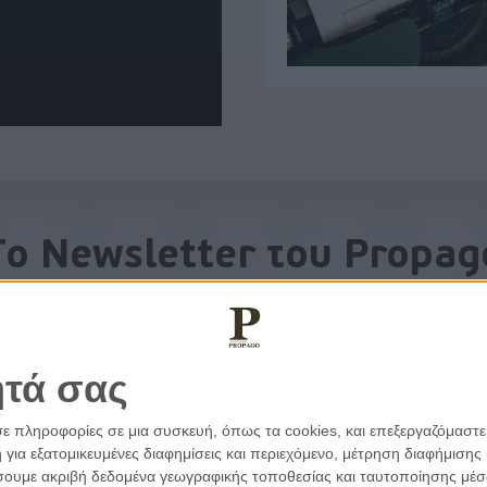
To Newsletter του Propag
Λάβετε την ανάλυση της ημέρας στο email σας
ητά σας
σε πληροφορίες σε μια συσκευή, όπως τα cookies, και επεξεργαζόμαστ
α εξατομικευμένες διαφημίσεις και περιεχόμενο, μέτρηση διαφήμισης 
οιήσουμε ακριβή δεδομένα γεωγραφικής τοποθεσίας και ταυτοποίησης μέ