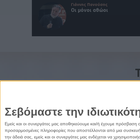
Γιάννης Πανούσης
Οι μόνοι αθώοι
Σεβόμαστε την ιδιωτικότ
Εμείς και οι συνεργάτες μας αποθηκεύουμε και/ή έχουμε πρόσβαση 
προσαρμοσμένες πληροφορίες που αποστέλλονται από μια συσκευή γι
την άδειά σας, εμείς και οι συνεργάτες μας ενδέχεται να χρησιμοπ