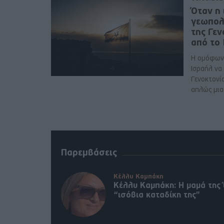
Όταν η 
γεωπολ
της Γε
από το
Η ομόφων
Ισραήλ να
Γενοκτονί
απλώς μια 
Παρεμβάσεις
Κέλλυ Καμπάκη
Κέλλυ Καμπάκη: Η μαμά της 
“ισόβια καταδίκη της”