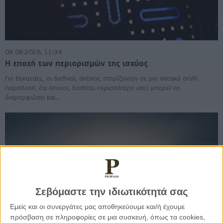
08.08.2026, 11:34
Η εποχή των περιορισμών της ισχύος
Για δεκαετίες, οι διεθνείς σχέσεις στηρίζονταν σε μια σχετικά απλή
παραδοχή, ότι όποιος διαθέτει περισσότερη ισχύ μπορεί να
διαμορφώσει και..
Σεβόμαστε την ιδιωτικότητά σας
Εμείς και οι συνεργάτες μας αποθηκεύουμε και/ή έχουμε
πρόσβαση σε πληροφορίες σε μια συσκευή, όπως τα cookies,