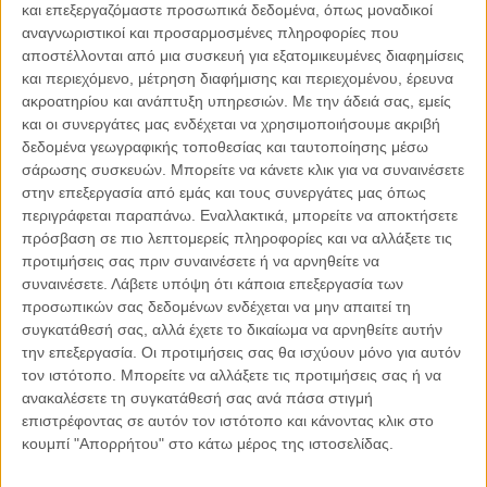
και επεξεργαζόμαστε προσωπικά δεδομένα, όπως μοναδικοί
αναγνωριστικοί και προσαρμοσμένες πληροφορίες που
αποστέλλονται από μια συσκευή για εξατομικευμένες διαφημίσεις
06.08.2026, 11:17
και περιεχόμενο, μέτρηση διαφήμισης και περιεχομένου, έρευνα
ακροατηρίου και ανάπτυξη υπηρεσιών.
Με την άδειά σας, εμείς
Όταν η ιστορία γίνεται γεωπολιτική: Η αναγνώριση της
Γενοκτονίας των Αρμενίων από το Ισραήλ
και οι συνεργάτες μας ενδέχεται να χρησιμοποιήσουμε ακριβή
δεδομένα γεωγραφικής τοποθεσίας και ταυτοποίησης μέσω
Η ομόφωνη απόφαση της κυβέρνησης του Ισραήλ να αναγνωρίσει
σάρωσης συσκευών. Μπορείτε να κάνετε κλικ για να συναινέσετε
επισήμως τη Γενοκτονία των Αρμενίων δεν αποτελεί απλώς μια ιστορική
στην επεξεργασία από εμάς και τους συνεργάτες μας όπως
ή..
περιγράφεται παραπάνω. Εναλλακτικά, μπορείτε να αποκτήσετε
πρόσβαση σε πιο λεπτομερείς πληροφορίες και να αλλάξετε τις
προτιμήσεις σας πριν συναινέσετε ή να αρνηθείτε να
συναινέσετε.
Λάβετε υπόψη ότι κάποια επεξεργασία των
προσωπικών σας δεδομένων ενδέχεται να μην απαιτεί τη
Παρεμβάσεις
συγκατάθεσή σας, αλλά έχετε το δικαίωμα να αρνηθείτε αυτήν
την επεξεργασία. Οι προτιμήσεις σας θα ισχύουν μόνο για αυτόν
Κέλλυ Καμπάκη
τον ιστότοπο. Μπορείτε να αλλάξετε τις προτιμήσεις σας ή να
Κέλλυ Καμπάκη: Η μαμά της Έμμας
ανακαλέσετε τη συγκατάθεσή σας ανά πάσα στιγμή
γράφει για την “ισόβια καταδίκη
επιστρέφοντας σε αυτόν τον ιστότοπο και κάνοντας κλικ στο
της”
κουμπί "Απορρήτου" στο κάτω μέρος της ιστοσελίδας.