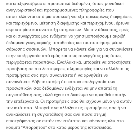
και επεξεργαζόμαστε προσωπικά δεδομένα, όπως μοναδικοί
αναγνωριστικοί και προσαρμοσμένες πληροφορίες που
αποστέλλονται από μια συσκευή για εξατομικευμένες διαφημίσεις
και περιεχόμενο, μέτρηση διαφήμισης και περιεχομένου, έρευνα
06.08.2026, 11:17
ακροατηρίου και ανάπτυξη υπηρεσιών.
Με την άδειά σας, εμείς
Όταν η ιστορία γίνεται γεωπολιτική: Η αναγνώριση της
και οι συνεργάτες μας ενδέχεται να χρησιμοποιήσουμε ακριβή
Γενοκτονίας των Αρμενίων από το Ισραήλ
δεδομένα γεωγραφικής τοποθεσίας και ταυτοποίησης μέσω
Η ομόφωνη απόφαση της κυβέρνησης του Ισραήλ να αναγνωρίσει
σάρωσης συσκευών. Μπορείτε να κάνετε κλικ για να συναινέσετε
επισήμως τη Γενοκτονία των Αρμενίων δεν αποτελεί απλώς μια ιστορική
στην επεξεργασία από εμάς και τους συνεργάτες μας όπως
ή..
περιγράφεται παραπάνω. Εναλλακτικά, μπορείτε να αποκτήσετε
πρόσβαση σε πιο λεπτομερείς πληροφορίες και να αλλάξετε τις
προτιμήσεις σας πριν συναινέσετε ή να αρνηθείτε να
συναινέσετε.
Λάβετε υπόψη ότι κάποια επεξεργασία των
προσωπικών σας δεδομένων ενδέχεται να μην απαιτεί τη
Παρεμβάσεις
συγκατάθεσή σας, αλλά έχετε το δικαίωμα να αρνηθείτε αυτήν
την επεξεργασία. Οι προτιμήσεις σας θα ισχύουν μόνο για αυτόν
Κέλλυ Καμπάκη
τον ιστότοπο. Μπορείτε να αλλάξετε τις προτιμήσεις σας ή να
Κέλλυ Καμπάκη: Η μαμά της Έμμας
ανακαλέσετε τη συγκατάθεσή σας ανά πάσα στιγμή
γράφει για την “ισόβια καταδίκη
επιστρέφοντας σε αυτόν τον ιστότοπο και κάνοντας κλικ στο
της”
κουμπί "Απορρήτου" στο κάτω μέρος της ιστοσελίδας.