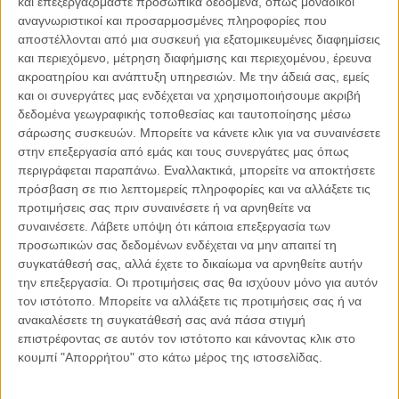
και επεξεργαζόμαστε προσωπικά δεδομένα, όπως μοναδικοί
αναγνωριστικοί και προσαρμοσμένες πληροφορίες που
αποστέλλονται από μια συσκευή για εξατομικευμένες διαφημίσεις
06.08.2026, 11:17
και περιεχόμενο, μέτρηση διαφήμισης και περιεχομένου, έρευνα
Όταν η ιστορία γίνεται γεωπολιτική: Η αναγνώριση της
ακροατηρίου και ανάπτυξη υπηρεσιών.
Με την άδειά σας, εμείς
Γενοκτονίας των Αρμενίων από το Ισραήλ
και οι συνεργάτες μας ενδέχεται να χρησιμοποιήσουμε ακριβή
Η ομόφωνη απόφαση της κυβέρνησης του Ισραήλ να αναγνωρίσει
δεδομένα γεωγραφικής τοποθεσίας και ταυτοποίησης μέσω
επισήμως τη Γενοκτονία των Αρμενίων δεν αποτελεί απλώς μια ιστορική
σάρωσης συσκευών. Μπορείτε να κάνετε κλικ για να συναινέσετε
ή..
στην επεξεργασία από εμάς και τους συνεργάτες μας όπως
περιγράφεται παραπάνω. Εναλλακτικά, μπορείτε να αποκτήσετε
πρόσβαση σε πιο λεπτομερείς πληροφορίες και να αλλάξετε τις
προτιμήσεις σας πριν συναινέσετε ή να αρνηθείτε να
συναινέσετε.
Λάβετε υπόψη ότι κάποια επεξεργασία των
Παρεμβάσεις
προσωπικών σας δεδομένων ενδέχεται να μην απαιτεί τη
συγκατάθεσή σας, αλλά έχετε το δικαίωμα να αρνηθείτε αυτήν
Κέλλυ Καμπάκη
την επεξεργασία. Οι προτιμήσεις σας θα ισχύουν μόνο για αυτόν
Κέλλυ Καμπάκη: Η μαμά της Έμμας
τον ιστότοπο. Μπορείτε να αλλάξετε τις προτιμήσεις σας ή να
γράφει για την “ισόβια καταδίκη
ανακαλέσετε τη συγκατάθεσή σας ανά πάσα στιγμή
της”
επιστρέφοντας σε αυτόν τον ιστότοπο και κάνοντας κλικ στο
κουμπί "Απορρήτου" στο κάτω μέρος της ιστοσελίδας.
Γιάννης Πανούσης