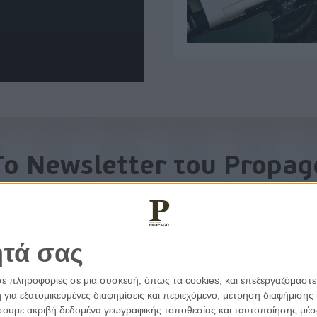
To Newsletter του Propag
Λάβετε την ανάλυση της ημέρας στο email σας
ητά σας
σε πληροφορίες σε μια συσκευή, όπως τα cookies, και επεξεργαζόμαστ
α εξατομικευμένες διαφημίσεις και περιεχόμενο, μέτρηση διαφήμισης 
οιήσουμε ακριβή δεδομένα γεωγραφικής τοποθεσίας και ταυτοποίησης μέ