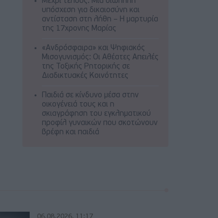
Μέχρι τέλους: Μια σιωπηλή
υπόσχεση για δικαιοσύνη και
αντίσταση στη λήθη – Η μαρτυρία
της 17χρονης Μαρίας
«Ανδρόσφαιρα» και Ψηφιακός
Μισογυνισμός: Οι Αθέατες Απειλές
της Τοξικής Ρητορικής σε
Διαδικτυακές Κοινότητες
Παιδιά σε κίνδυνο μέσα στην
οικογένειά τους και η
σκιαγράφηση του εγκληματικού
προφίλ γυναικών που σκοτώνουν
βρέφη και παιδιά
06.08.2026, 11:17