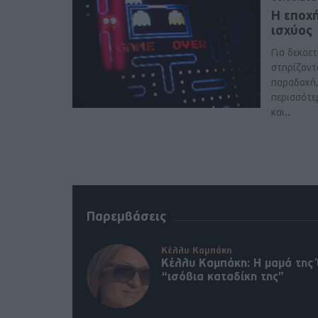
Η εποχ
ισχύος
Για δεκαετί
στηρίζοντ
παραδοχή, 
περισσότε
και..
Παρεμβάσεις
Κέλλυ Καμπάκη
Κέλλυ Καμπάκη: Η μαμά της 
“ισόβια καταδίκη της”