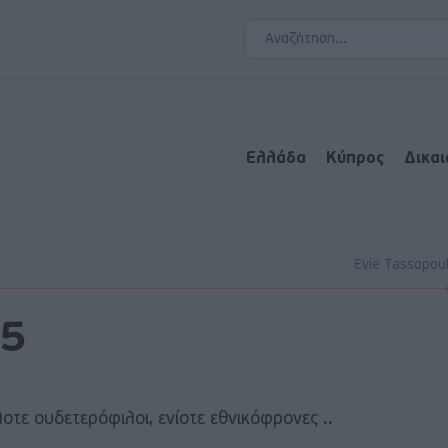
Ελλάδα
Κύπρος
Δικα
Evie Tassopou
25
τε ουδετερόφιλοι, ενίοτε εθνικόφρονες ..