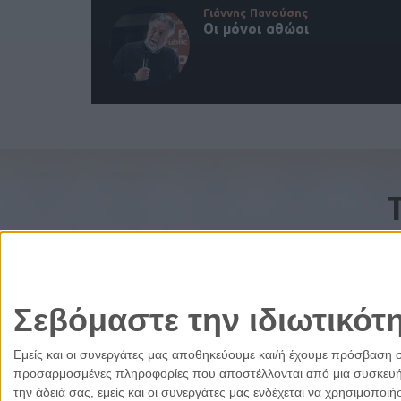
Γιάννης Πανούσης
Οι μόνοι αθώοι
Σεβόμαστε την ιδιωτικότ
Εμείς και οι συνεργάτες μας αποθηκεύουμε και/ή έχουμε πρόσβαση 
προσαρμοσμένες πληροφορίες που αποστέλλονται από μια συσκευή γι
την άδειά σας, εμείς και οι συνεργάτες μας ενδέχεται να χρησιμοπ