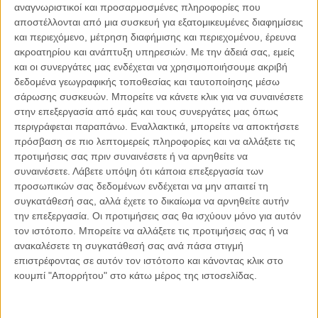
αναγνωριστικοί και προσαρμοσμένες πληροφορίες που
08.08.2026, 11:34
αποστέλλονται από μια συσκευή για εξατομικευμένες διαφημίσεις
Η εποχή των περιορισμών της ισχύος
και περιεχόμενο, μέτρηση διαφήμισης και περιεχομένου, έρευνα
ακροατηρίου και ανάπτυξη υπηρεσιών.
Με την άδειά σας, εμείς
Για δεκαετίες, οι διεθνείς σχέσεις στηρίζονταν σε μια σχετικά απλή
και οι συνεργάτες μας ενδέχεται να χρησιμοποιήσουμε ακριβή
παραδοχή, ότι όποιος διαθέτει περισσότερη ισχύ μπορεί να
διαμορφώσει και..
δεδομένα γεωγραφικής τοποθεσίας και ταυτοποίησης μέσω
σάρωσης συσκευών. Μπορείτε να κάνετε κλικ για να συναινέσετε
στην επεξεργασία από εμάς και τους συνεργάτες μας όπως
περιγράφεται παραπάνω. Εναλλακτικά, μπορείτε να αποκτήσετε
πρόσβαση σε πιο λεπτομερείς πληροφορίες και να αλλάξετε τις
προτιμήσεις σας πριν συναινέσετε ή να αρνηθείτε να
Παρεμβάσεις
συναινέσετε.
Λάβετε υπόψη ότι κάποια επεξεργασία των
προσωπικών σας δεδομένων ενδέχεται να μην απαιτεί τη
Κέλλυ Καμπάκη
συγκατάθεσή σας, αλλά έχετε το δικαίωμα να αρνηθείτε αυτήν
Κέλλυ Καμπάκη: Η μαμά της Έμμας
γράφει για την “ισόβια καταδίκη
την επεξεργασία. Οι προτιμήσεις σας θα ισχύουν μόνο για αυτόν
της”
τον ιστότοπο. Μπορείτε να αλλάξετε τις προτιμήσεις σας ή να
ανακαλέσετε τη συγκατάθεσή σας ανά πάσα στιγμή
επιστρέφοντας σε αυτόν τον ιστότοπο και κάνοντας κλικ στο
κουμπί "Απορρήτου" στο κάτω μέρος της ιστοσελίδας.
Γιάννης Πανούσης
Οι μόνοι αθώοι