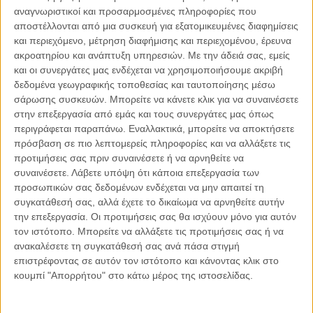
αναγνωριστικοί και προσαρμοσμένες πληροφορίες που
αποστέλλονται από μια συσκευή για εξατομικευμένες διαφημίσεις
04.08.2026, 11:30
και περιεχόμενο, μέτρηση διαφήμισης και περιεχομένου, έρευνα
Στην εποχή της κατανόησης της πληροφορίας
ακροατηρίου και ανάπτυξη υπηρεσιών.
Με την άδειά σας, εμείς
Ζούμε σε μια παράδοξη εποχή. Ποτέ άλλοτε στην ιστορία της
και οι συνεργάτες μας ενδέχεται να χρησιμοποιήσουμε ακριβή
ανθρωπότητας δεν είχαμε πρόσβαση σε τόση πληροφορία. Μέσα σε
δεδομένα γεωγραφικής τοποθεσίας και ταυτοποίησης μέσω
λίγα..
σάρωσης συσκευών. Μπορείτε να κάνετε κλικ για να συναινέσετε
στην επεξεργασία από εμάς και τους συνεργάτες μας όπως
περιγράφεται παραπάνω. Εναλλακτικά, μπορείτε να αποκτήσετε
πρόσβαση σε πιο λεπτομερείς πληροφορίες και να αλλάξετε τις
προτιμήσεις σας πριν συναινέσετε ή να αρνηθείτε να
Παρεμβάσεις
συναινέσετε.
Λάβετε υπόψη ότι κάποια επεξεργασία των
προσωπικών σας δεδομένων ενδέχεται να μην απαιτεί τη
Κέλλυ Καμπάκη
συγκατάθεσή σας, αλλά έχετε το δικαίωμα να αρνηθείτε αυτήν
Κέλλυ Καμπάκη: Η μαμά της Έμμας
την επεξεργασία. Οι προτιμήσεις σας θα ισχύουν μόνο για αυτόν
γράφει για την “ισόβια καταδίκη
τον ιστότοπο. Μπορείτε να αλλάξετε τις προτιμήσεις σας ή να
της”
ανακαλέσετε τη συγκατάθεσή σας ανά πάσα στιγμή
επιστρέφοντας σε αυτόν τον ιστότοπο και κάνοντας κλικ στο
κουμπί "Απορρήτου" στο κάτω μέρος της ιστοσελίδας.
Γιάννης Πανούσης
Οι μόνοι αθώοι