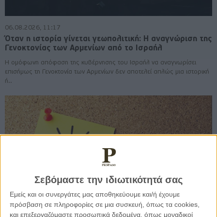
06.08.2026, 11:17
Όταν η ιστορία γίνεται γεωπολιτική: Η αναγνώριση της
Γενοκτονίας των Αρμενίων από το Ισραήλ
Η ομόφωνη απόφαση της κυβέρνησης του Ισραήλ να αναγνωρίσει
επισήμως τη Γενοκτονία των Αρμενίων δεν αποτελεί απλώς μια ιστορική
ή..
Σεβόμαστε την ιδιωτικότητά σας
Εμείς και οι συνεργάτες μας αποθηκεύουμε και/ή έχουμε
πρόσβαση σε πληροφορίες σε μια συσκευή, όπως τα cookies,
και επεξεργαζόμαστε προσωπικά δεδομένα, όπως μοναδικοί