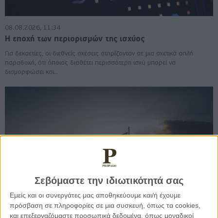
08.08.2026, 11:34
Η εποχή των περιορισμών της ισχύος
Για δεκαετίες, οι διεθνείς σχέσεις στηρίζονταν σε μια σχετικά απλή
παραδοχή, ότι όποιος διαθέτει περισσότερη ισχύ μπορεί να
διαμορφώσει και..
Σεβόμαστε την ιδιωτικότητά σας
Εμείς και οι συνεργάτες μας αποθηκεύουμε και/ή έχουμε
πρόσβαση σε πληροφορίες σε μια συσκευή, όπως τα cookies,
και επεξεργαζόμαστε προσωπικά δεδομένα, όπως μοναδικοί