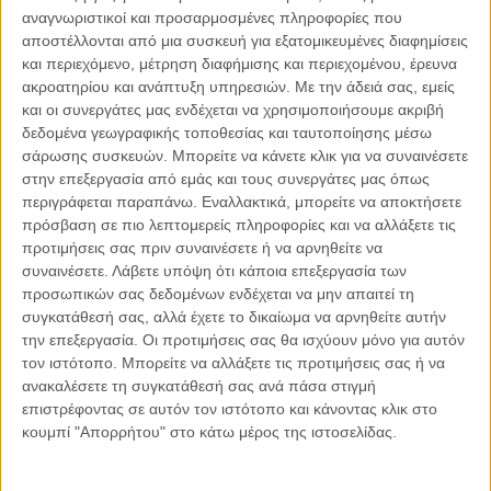
αναγνωριστικοί και προσαρμοσμένες πληροφορίες που
06.08.2026, 11:17
αποστέλλονται από μια συσκευή για εξατομικευμένες διαφημίσεις
Όταν η ιστορία γίνεται γεωπολιτική: Η αναγνώριση της
και περιεχόμενο, μέτρηση διαφήμισης και περιεχομένου, έρευνα
Γενοκτονίας των Αρμενίων από το Ισραήλ
ακροατηρίου και ανάπτυξη υπηρεσιών.
Με την άδειά σας, εμείς
Η ομόφωνη απόφαση της κυβέρνησης του Ισραήλ να αναγνωρίσει
και οι συνεργάτες μας ενδέχεται να χρησιμοποιήσουμε ακριβή
επισήμως τη Γενοκτονία των Αρμενίων δεν αποτελεί απλώς μια ιστορική
δεδομένα γεωγραφικής τοποθεσίας και ταυτοποίησης μέσω
ή..
σάρωσης συσκευών. Μπορείτε να κάνετε κλικ για να συναινέσετε
στην επεξεργασία από εμάς και τους συνεργάτες μας όπως
περιγράφεται παραπάνω. Εναλλακτικά, μπορείτε να αποκτήσετε
πρόσβαση σε πιο λεπτομερείς πληροφορίες και να αλλάξετε τις
προτιμήσεις σας πριν συναινέσετε ή να αρνηθείτε να
Παρεμβάσεις
συναινέσετε.
Λάβετε υπόψη ότι κάποια επεξεργασία των
προσωπικών σας δεδομένων ενδέχεται να μην απαιτεί τη
Κέλλυ Καμπάκη
συγκατάθεσή σας, αλλά έχετε το δικαίωμα να αρνηθείτε αυτήν
Κέλλυ Καμπάκη: Η μαμά της Έμμας
την επεξεργασία. Οι προτιμήσεις σας θα ισχύουν μόνο για αυτόν
γράφει για την “ισόβια καταδίκη
τον ιστότοπο. Μπορείτε να αλλάξετε τις προτιμήσεις σας ή να
της”
ανακαλέσετε τη συγκατάθεσή σας ανά πάσα στιγμή
επιστρέφοντας σε αυτόν τον ιστότοπο και κάνοντας κλικ στο
κουμπί "Απορρήτου" στο κάτω μέρος της ιστοσελίδας.
Γιάννης Πανούσης
Οι μόνοι αθώοι