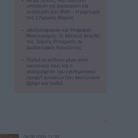
Μέχρι τέλους: Μια σιωπηλή
υπόσχεση για δικαιοσύνη και
αντίσταση στη λήθη – Η μαρτυρία
της 17χρονης Μαρίας
«Ανδρόσφαιρα» και Ψηφιακός
Μισογυνισμός: Οι Αθέατες Απειλές
της Τοξικής Ρητορικής σε
Διαδικτυακές Κοινότητες
Παιδιά σε κίνδυνο μέσα στην
οικογένειά τους και η
σκιαγράφηση του εγκληματικού
προφίλ γυναικών που σκοτώνουν
βρέφη και παιδιά
04.08.2026, 11:30