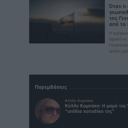
Όταν η 
γεωπολ
της Γε
από το
Η ομόφων
Ισραήλ να
Γενοκτονί
απλώς μια 
Παρεμβάσεις
Κέλλυ Καμπάκη
Κέλλυ Καμπάκη: Η μαμά της 
“ισόβια καταδίκη της”