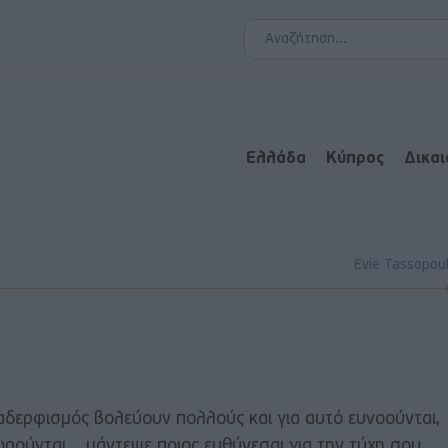
Ελλάδα
Κύπρος
Δικα
Evie Tassopou
χαδερφισμός βολεύουν πολλούς και για αυτό ευνοούνται,
ρούνται .. μάντεψε ποιος ευθύνεσαι για την τύχη σου.