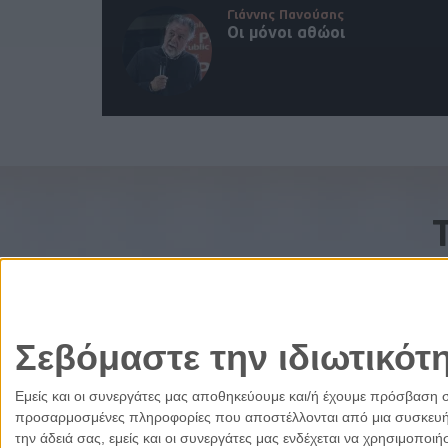
Γιάννης Πανούσης
Οι μόνοι αθώοι
Σεβόμαστε την ιδιωτικότ
Εμείς και οι συνεργάτες μας αποθηκεύουμε και/ή έχουμε πρόσβαση 
προσαρμοσμένες πληροφορίες που αποστέλλονται από μια συσκευή γι
την άδειά σας, εμείς και οι συνεργάτες μας ενδέχεται να χρησιμοπ