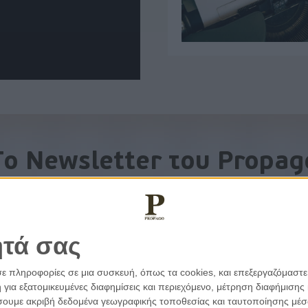
To Newsletter του Propag
Λάβετε την ανάλυση της ημέρας στο email σας
ητά σας
σε πληροφορίες σε μια συσκευή, όπως τα cookies, και επεξεργαζόμαστ
α εξατομικευμένες διαφημίσεις και περιεχόμενο, μέτρηση διαφήμισης 
οιήσουμε ακριβή δεδομένα γεωγραφικής τοποθεσίας και ταυτοποίησης μέ