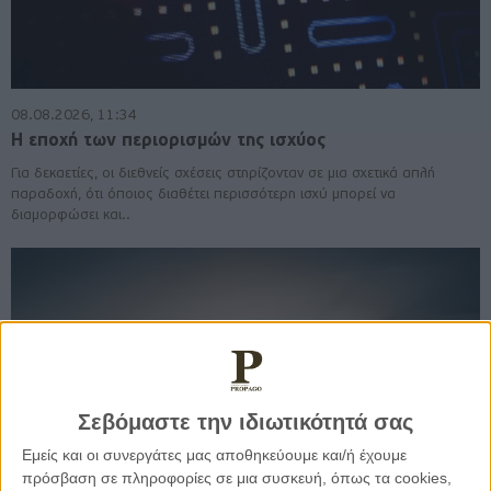
08.08.2026, 11:34
Η εποχή των περιορισμών της ισχύος
Για δεκαετίες, οι διεθνείς σχέσεις στηρίζονταν σε μια σχετικά απλή
παραδοχή, ότι όποιος διαθέτει περισσότερη ισχύ μπορεί να
διαμορφώσει και..
Σεβόμαστε την ιδιωτικότητά σας
Εμείς και οι συνεργάτες μας αποθηκεύουμε και/ή έχουμε
πρόσβαση σε πληροφορίες σε μια συσκευή, όπως τα cookies,