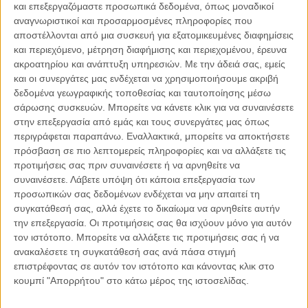
και επεξεργαζόμαστε προσωπικά δεδομένα, όπως μοναδικοί
αναγνωριστικοί και προσαρμοσμένες πληροφορίες που
αποστέλλονται από μια συσκευή για εξατομικευμένες διαφημίσεις
06.08.2026, 11:17
και περιεχόμενο, μέτρηση διαφήμισης και περιεχομένου, έρευνα
ακροατηρίου και ανάπτυξη υπηρεσιών.
Με την άδειά σας, εμείς
Όταν η ιστορία γίνεται γεωπολιτική: Η αναγνώριση της
Γενοκτονίας των Αρμενίων από το Ισραήλ
και οι συνεργάτες μας ενδέχεται να χρησιμοποιήσουμε ακριβή
δεδομένα γεωγραφικής τοποθεσίας και ταυτοποίησης μέσω
Η ομόφωνη απόφαση της κυβέρνησης του Ισραήλ να αναγνωρίσει
σάρωσης συσκευών. Μπορείτε να κάνετε κλικ για να συναινέσετε
επισήμως τη Γενοκτονία των Αρμενίων δεν αποτελεί απλώς μια ιστορική
στην επεξεργασία από εμάς και τους συνεργάτες μας όπως
ή..
περιγράφεται παραπάνω. Εναλλακτικά, μπορείτε να αποκτήσετε
πρόσβαση σε πιο λεπτομερείς πληροφορίες και να αλλάξετε τις
προτιμήσεις σας πριν συναινέσετε ή να αρνηθείτε να
συναινέσετε.
Λάβετε υπόψη ότι κάποια επεξεργασία των
προσωπικών σας δεδομένων ενδέχεται να μην απαιτεί τη
Παρεμβάσεις
συγκατάθεσή σας, αλλά έχετε το δικαίωμα να αρνηθείτε αυτήν
την επεξεργασία. Οι προτιμήσεις σας θα ισχύουν μόνο για αυτόν
Κέλλυ Καμπάκη
τον ιστότοπο. Μπορείτε να αλλάξετε τις προτιμήσεις σας ή να
Κέλλυ Καμπάκη: Η μαμά της Έμμας
ανακαλέσετε τη συγκατάθεσή σας ανά πάσα στιγμή
γράφει για την “ισόβια καταδίκη
επιστρέφοντας σε αυτόν τον ιστότοπο και κάνοντας κλικ στο
της”
κουμπί "Απορρήτου" στο κάτω μέρος της ιστοσελίδας.