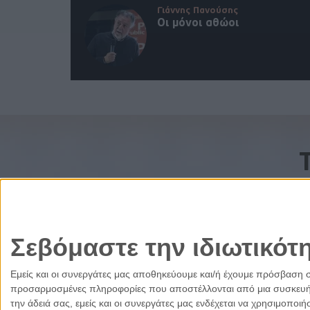
Γιάννης Πανούσης
Οι μόνοι αθώοι
Σεβόμαστε την ιδιωτικότ
Εμείς και οι συνεργάτες μας αποθηκεύουμε και/ή έχουμε πρόσβαση 
προσαρμοσμένες πληροφορίες που αποστέλλονται από μια συσκευή γι
την άδειά σας, εμείς και οι συνεργάτες μας ενδέχεται να χρησιμοπ