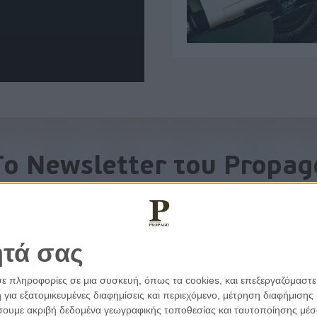
To Newsletter του Propag
Λάβετε την ανάλυση της ημέρας στο email σας
ητά σας
σε πληροφορίες σε μια συσκευή, όπως τα cookies, και επεξεργαζόμαστ
α εξατομικευμένες διαφημίσεις και περιεχόμενο, μέτρηση διαφήμισης 
οιήσουμε ακριβή δεδομένα γεωγραφικής τοποθεσίας και ταυτοποίησης μέ