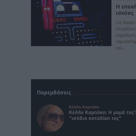
Η εποχ
ισχύος
Για δεκαετί
στηρίζοντ
παραδοχή, 
περισσότε
και..
Παρεμβάσεις
Κέλλυ Καμπάκη
Κέλλυ Καμπάκη: Η μαμά της 
“ισόβια καταδίκη της”