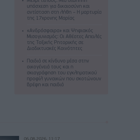
Μέχρι τέλους: Μια σιωπηλή
υπόσχεση για δικαιοσύνη και
αντίσταση στη λήθη – Η μαρτυρία
της 17χρονης Μαρίας
«Ανδρόσφαιρα» και Ψηφιακός
Μισογυνισμός: Οι Αθέατες Απειλές
της Τοξικής Ρητορικής σε
Διαδικτυακές Κοινότητες
Παιδιά σε κίνδυνο μέσα στην
οικογένειά τους και η
σκιαγράφηση του εγκληματικού
προφίλ γυναικών που σκοτώνουν
βρέφη και παιδιά
06.08.2026, 11:17