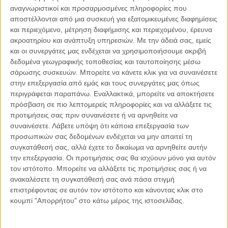
αναγνωριστικοί και προσαρμοσμένες πληροφορίες που
06.08.2026, 11:17
αποστέλλονται από μια συσκευή για εξατομικευμένες διαφημίσεις
Όταν η ιστορία γίνεται γεωπολιτική: Η αναγνώριση της
και περιεχόμενο, μέτρηση διαφήμισης και περιεχομένου, έρευνα
Γενοκτονίας των Αρμενίων από το Ισραήλ
ακροατηρίου και ανάπτυξη υπηρεσιών.
Με την άδειά σας, εμείς
Η ομόφωνη απόφαση της κυβέρνησης του Ισραήλ να αναγνωρίσει
και οι συνεργάτες μας ενδέχεται να χρησιμοποιήσουμε ακριβή
επισήμως τη Γενοκτονία των Αρμενίων δεν αποτελεί απλώς μια ιστορική
δεδομένα γεωγραφικής τοποθεσίας και ταυτοποίησης μέσω
ή..
σάρωσης συσκευών. Μπορείτε να κάνετε κλικ για να συναινέσετε
στην επεξεργασία από εμάς και τους συνεργάτες μας όπως
περιγράφεται παραπάνω. Εναλλακτικά, μπορείτε να αποκτήσετε
πρόσβαση σε πιο λεπτομερείς πληροφορίες και να αλλάξετε τις
προτιμήσεις σας πριν συναινέσετε ή να αρνηθείτε να
Παρεμβάσεις
συναινέσετε.
Λάβετε υπόψη ότι κάποια επεξεργασία των
προσωπικών σας δεδομένων ενδέχεται να μην απαιτεί τη
Κέλλυ Καμπάκη
συγκατάθεσή σας, αλλά έχετε το δικαίωμα να αρνηθείτε αυτήν
Κέλλυ Καμπάκη: Η μαμά της Έμμας
την επεξεργασία. Οι προτιμήσεις σας θα ισχύουν μόνο για αυτόν
γράφει για την “ισόβια καταδίκη
τον ιστότοπο. Μπορείτε να αλλάξετε τις προτιμήσεις σας ή να
της”
ανακαλέσετε τη συγκατάθεσή σας ανά πάσα στιγμή
επιστρέφοντας σε αυτόν τον ιστότοπο και κάνοντας κλικ στο
κουμπί "Απορρήτου" στο κάτω μέρος της ιστοσελίδας.
Γιάννης Πανούσης
Οι μόνοι αθώοι