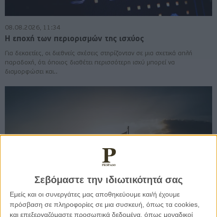
08.08.2026, 11:34
Η εποχή των περιορισμών της ισχύος
Για δεκαετίες, οι διεθνείς σχέσεις στηρίζονταν σε μια σχετικά απλή
παραδοχή, ότι όποιος διαθέτει περισσότερη ισχύ μπορεί να
διαμορφώσει και..
Σεβόμαστε την ιδιωτικότητά σας
Εμείς και οι συνεργάτες μας αποθηκεύουμε και/ή έχουμε
πρόσβαση σε πληροφορίες σε μια συσκευή, όπως τα cookies,
και επεξεργαζόμαστε προσωπικά δεδομένα, όπως μοναδικοί