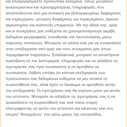
και επεξεργαζόμαστε προσωπικά δεδομένα, όπως μοναδικοί
αναγνωριστικοί και προσαρμοσμένες πληροφορίες που
αποστέλλονται από μια συσκευή για εξατομικευμένες διαφημίσεις
06.08.2026, 11:17
και περιεχόμενο, μέτρηση διαφήμισης και περιεχομένου, έρευνα
Όταν η ιστορία γίνεται γεωπολιτική: Η αναγνώριση της
ακροατηρίου και ανάπτυξη υπηρεσιών.
Με την άδειά σας, εμείς
Γενοκτονίας των Αρμενίων από το Ισραήλ
και οι συνεργάτες μας ενδέχεται να χρησιμοποιήσουμε ακριβή
Η ομόφωνη απόφαση της κυβέρνησης του Ισραήλ να αναγνωρίσει
δεδομένα γεωγραφικής τοποθεσίας και ταυτοποίησης μέσω
επισήμως τη Γενοκτονία των Αρμενίων δεν αποτελεί απλώς μια ιστορική
σάρωσης συσκευών. Μπορείτε να κάνετε κλικ για να συναινέσετε
ή..
στην επεξεργασία από εμάς και τους συνεργάτες μας όπως
περιγράφεται παραπάνω. Εναλλακτικά, μπορείτε να αποκτήσετε
πρόσβαση σε πιο λεπτομερείς πληροφορίες και να αλλάξετε τις
προτιμήσεις σας πριν συναινέσετε ή να αρνηθείτε να
συναινέσετε.
Λάβετε υπόψη ότι κάποια επεξεργασία των
Παρεμβάσεις
προσωπικών σας δεδομένων ενδέχεται να μην απαιτεί τη
συγκατάθεσή σας, αλλά έχετε το δικαίωμα να αρνηθείτε αυτήν
Κέλλυ Καμπάκη
την επεξεργασία. Οι προτιμήσεις σας θα ισχύουν μόνο για αυτόν
Κέλλυ Καμπάκη: Η μαμά της Έμμας
τον ιστότοπο. Μπορείτε να αλλάξετε τις προτιμήσεις σας ή να
γράφει για την “ισόβια καταδίκη
ανακαλέσετε τη συγκατάθεσή σας ανά πάσα στιγμή
της”
επιστρέφοντας σε αυτόν τον ιστότοπο και κάνοντας κλικ στο
κουμπί "Απορρήτου" στο κάτω μέρος της ιστοσελίδας.
Γιάννης Πανούσης