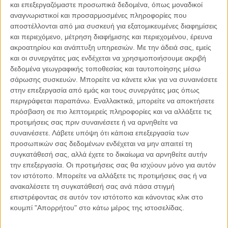
και επεξεργαζόμαστε προσωπικά δεδομένα, όπως μοναδικοί
αναγνωριστικοί και προσαρμοσμένες πληροφορίες που
αποστέλλονται από μια συσκευή για εξατομικευμένες διαφημίσεις
06.08.2026, 11:17
και περιεχόμενο, μέτρηση διαφήμισης και περιεχομένου, έρευνα
ακροατηρίου και ανάπτυξη υπηρεσιών.
Με την άδειά σας, εμείς
Όταν η ιστορία γίνεται γεωπολιτική: Η αναγνώριση της
Γενοκτονίας των Αρμενίων από το Ισραήλ
και οι συνεργάτες μας ενδέχεται να χρησιμοποιήσουμε ακριβή
δεδομένα γεωγραφικής τοποθεσίας και ταυτοποίησης μέσω
Η ομόφωνη απόφαση της κυβέρνησης του Ισραήλ να αναγνωρίσει
σάρωσης συσκευών. Μπορείτε να κάνετε κλικ για να συναινέσετε
επισήμως τη Γενοκτονία των Αρμενίων δεν αποτελεί απλώς μια ιστορική
στην επεξεργασία από εμάς και τους συνεργάτες μας όπως
ή..
περιγράφεται παραπάνω. Εναλλακτικά, μπορείτε να αποκτήσετε
πρόσβαση σε πιο λεπτομερείς πληροφορίες και να αλλάξετε τις
προτιμήσεις σας πριν συναινέσετε ή να αρνηθείτε να
συναινέσετε.
Λάβετε υπόψη ότι κάποια επεξεργασία των
προσωπικών σας δεδομένων ενδέχεται να μην απαιτεί τη
Παρεμβάσεις
συγκατάθεσή σας, αλλά έχετε το δικαίωμα να αρνηθείτε αυτήν
την επεξεργασία. Οι προτιμήσεις σας θα ισχύουν μόνο για αυτόν
Κέλλυ Καμπάκη
τον ιστότοπο. Μπορείτε να αλλάξετε τις προτιμήσεις σας ή να
Κέλλυ Καμπάκη: Η μαμά της Έμμας
ανακαλέσετε τη συγκατάθεσή σας ανά πάσα στιγμή
γράφει για την “ισόβια καταδίκη
επιστρέφοντας σε αυτόν τον ιστότοπο και κάνοντας κλικ στο
της”
κουμπί "Απορρήτου" στο κάτω μέρος της ιστοσελίδας.