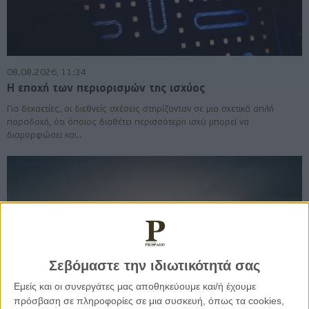
08.08.2026, 11:34
Η εποχή των περιορισμών της ισχύος
Για δεκαετίες, οι διεθνείς σχέσεις στηρίζονταν σε μια σχετικά απλή
παραδοχή, ότι όποιος διαθέτει περισσότερη ισχύ μπορεί να
διαμορφώσει και..
Σεβόμαστε την ιδιωτικότητά σας
Εμείς και οι συνεργάτες μας αποθηκεύουμε και/ή έχουμε
πρόσβαση σε πληροφορίες σε μια συσκευή, όπως τα cookies,