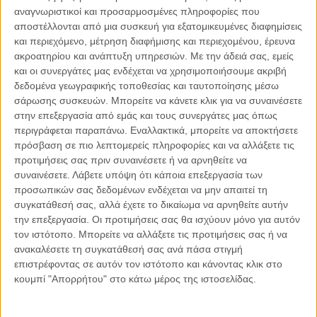
αναγνωριστικοί και προσαρμοσμένες πληροφορίες που
αποστέλλονται από μια συσκευή για εξατομικευμένες διαφημίσεις
04.08.2026, 11:30
και περιεχόμενο, μέτρηση διαφήμισης και περιεχομένου, έρευνα
Στην εποχή της κατανόησης της πληροφορίας
ακροατηρίου και ανάπτυξη υπηρεσιών.
Με την άδειά σας, εμείς
Ζούμε σε μια παράδοξη εποχή. Ποτέ άλλοτε στην ιστορία της
και οι συνεργάτες μας ενδέχεται να χρησιμοποιήσουμε ακριβή
ανθρωπότητας δεν είχαμε πρόσβαση σε τόση πληροφορία. Μέσα σε
δεδομένα γεωγραφικής τοποθεσίας και ταυτοποίησης μέσω
λίγα..
σάρωσης συσκευών. Μπορείτε να κάνετε κλικ για να συναινέσετε
στην επεξεργασία από εμάς και τους συνεργάτες μας όπως
περιγράφεται παραπάνω. Εναλλακτικά, μπορείτε να αποκτήσετε
πρόσβαση σε πιο λεπτομερείς πληροφορίες και να αλλάξετε τις
προτιμήσεις σας πριν συναινέσετε ή να αρνηθείτε να
Παρεμβάσεις
συναινέσετε.
Λάβετε υπόψη ότι κάποια επεξεργασία των
προσωπικών σας δεδομένων ενδέχεται να μην απαιτεί τη
Κέλλυ Καμπάκη
συγκατάθεσή σας, αλλά έχετε το δικαίωμα να αρνηθείτε αυτήν
Κέλλυ Καμπάκη: Η μαμά της Έμμας
την επεξεργασία. Οι προτιμήσεις σας θα ισχύουν μόνο για αυτόν
γράφει για την “ισόβια καταδίκη
τον ιστότοπο. Μπορείτε να αλλάξετε τις προτιμήσεις σας ή να
της”
ανακαλέσετε τη συγκατάθεσή σας ανά πάσα στιγμή
επιστρέφοντας σε αυτόν τον ιστότοπο και κάνοντας κλικ στο
κουμπί "Απορρήτου" στο κάτω μέρος της ιστοσελίδας.
Γιάννης Πανούσης
Οι μόνοι αθώοι