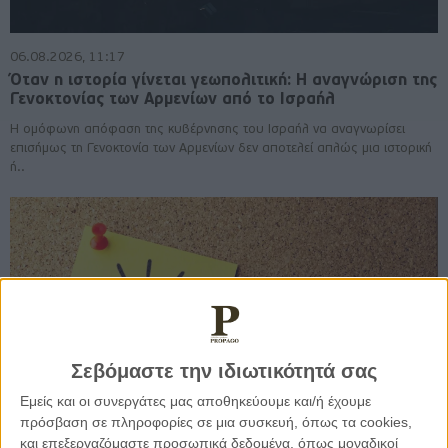
06.08.2026, 11:17
Όταν η ιστορία γίνεται γεωπολιτική: Η αναγνώριση της
Γενοκτονίας των Αρμενίων από το Ισραήλ
Η ομόφωνη απόφαση της κυβέρνησης του Ισραήλ να αναγνωρίσει
επισήμως τη Γενοκτονία των Αρμενίων δεν αποτελεί απλώς μια ιστορική
ή..
Σεβόμαστε την ιδιωτικότητά σας
Εμείς και οι συνεργάτες μας αποθηκεύουμε και/ή έχουμε
πρόσβαση σε πληροφορίες σε μια συσκευή, όπως τα cookies,
και επεξεργαζόμαστε προσωπικά δεδομένα, όπως μοναδικοί