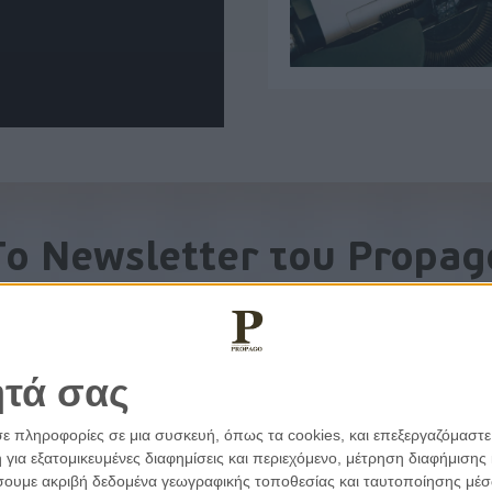
To Newsletter του Propag
Λάβετε την ανάλυση της ημέρας στο email σας
ητά σας
σε πληροφορίες σε μια συσκευή, όπως τα cookies, και επεξεργαζόμαστ
α εξατομικευμένες διαφημίσεις και περιεχόμενο, μέτρηση διαφήμισης 
οιήσουμε ακριβή δεδομένα γεωγραφικής τοποθεσίας και ταυτοποίησης μέ