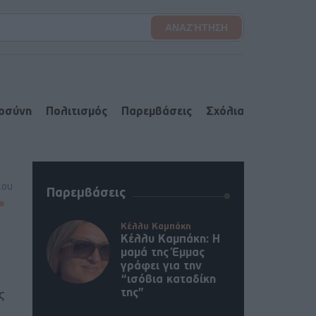
ιοσύνη
Πολιτισμός
Παρεμβάσεις
Σχόλια
lou
Παρεμβάσεις
Κέλλυ Καμπάκη
Κέλλυ Καμπάκη: Η
μαμά της Έμμας
γράφει για την
“ισόβια καταδίκη
της”
ς