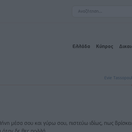
Ελλάδα
Κύπρος
Δικα
Evie Tassopou
λήνη μέσα σου και γύρω σου, πιστεύω ιδίως, πως βρίσκει
 όταν δε θες πολλά .