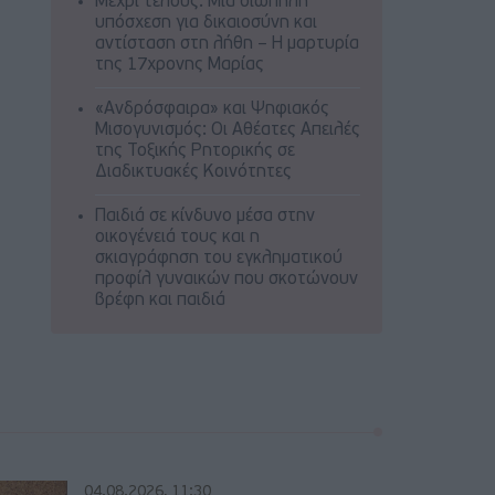
Μέχρι τέλους: Μια σιωπηλή
υπόσχεση για δικαιοσύνη και
αντίσταση στη λήθη – Η μαρτυρία
της 17χρονης Μαρίας
«Ανδρόσφαιρα» και Ψηφιακός
Μισογυνισμός: Οι Αθέατες Απειλές
της Τοξικής Ρητορικής σε
Διαδικτυακές Κοινότητες
Παιδιά σε κίνδυνο μέσα στην
οικογένειά τους και η
σκιαγράφηση του εγκληματικού
προφίλ γυναικών που σκοτώνουν
βρέφη και παιδιά
04.08.2026, 11:30