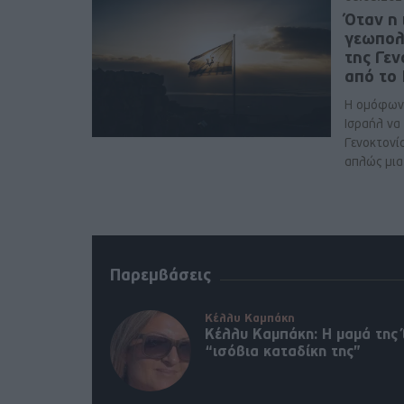
Όταν η 
γεωπολ
της Γε
από το
Η ομόφων
Ισραήλ να
Γενοκτονί
απλώς μια 
Παρεμβάσεις
Κέλλυ Καμπάκη
Κέλλυ Καμπάκη: Η μαμά της 
“ισόβια καταδίκη της”