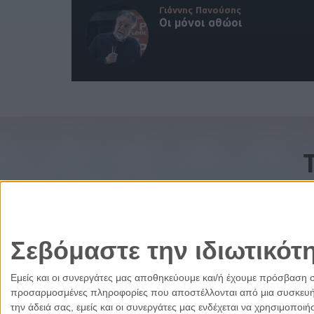
Γιάννης Πανούσης
Οι μόνοι αθώοι
Σεβόμαστε την ιδιωτικότ
Εμείς και οι συνεργάτες μας αποθηκεύουμε και/ή έχουμε πρόσβαση 
προσαρμοσμένες πληροφορίες που αποστέλλονται από μια συσκευή γι
την άδειά σας, εμείς και οι συνεργάτες μας ενδέχεται να χρησιμοπ