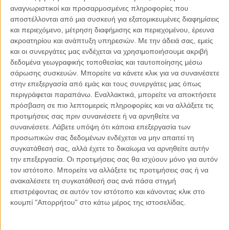
αναγνωριστικοί και προσαρμοσμένες πληροφορίες που
06.08.2026, 11:17
αποστέλλονται από μια συσκευή για εξατομικευμένες διαφημίσεις
Όταν η ιστορία γίνεται γεωπολιτική: Η αναγνώριση της
και περιεχόμενο, μέτρηση διαφήμισης και περιεχομένου, έρευνα
Γενοκτονίας των Αρμενίων από το Ισραήλ
ακροατηρίου και ανάπτυξη υπηρεσιών.
Με την άδειά σας, εμείς
Η ομόφωνη απόφαση της κυβέρνησης του Ισραήλ να αναγνωρίσει
και οι συνεργάτες μας ενδέχεται να χρησιμοποιήσουμε ακριβή
επισήμως τη Γενοκτονία των Αρμενίων δεν αποτελεί απλώς μια ιστορική
δεδομένα γεωγραφικής τοποθεσίας και ταυτοποίησης μέσω
ή..
σάρωσης συσκευών. Μπορείτε να κάνετε κλικ για να συναινέσετε
στην επεξεργασία από εμάς και τους συνεργάτες μας όπως
περιγράφεται παραπάνω. Εναλλακτικά, μπορείτε να αποκτήσετε
πρόσβαση σε πιο λεπτομερείς πληροφορίες και να αλλάξετε τις
προτιμήσεις σας πριν συναινέσετε ή να αρνηθείτε να
Παρεμβάσεις
συναινέσετε.
Λάβετε υπόψη ότι κάποια επεξεργασία των
προσωπικών σας δεδομένων ενδέχεται να μην απαιτεί τη
Κέλλυ Καμπάκη
συγκατάθεσή σας, αλλά έχετε το δικαίωμα να αρνηθείτε αυτήν
Κέλλυ Καμπάκη: Η μαμά της Έμμας
την επεξεργασία. Οι προτιμήσεις σας θα ισχύουν μόνο για αυτόν
γράφει για την “ισόβια καταδίκη
τον ιστότοπο. Μπορείτε να αλλάξετε τις προτιμήσεις σας ή να
της”
ανακαλέσετε τη συγκατάθεσή σας ανά πάσα στιγμή
επιστρέφοντας σε αυτόν τον ιστότοπο και κάνοντας κλικ στο
κουμπί "Απορρήτου" στο κάτω μέρος της ιστοσελίδας.
Γιάννης Πανούσης
Οι μόνοι αθώοι