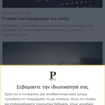
08.08.2026, 11:34
Η εποχή των περιορισμών της ισχύος
Για δεκαετίες, οι διεθνείς σχέσεις στηρίζονταν σε μια σχετικά απλή
παραδοχή, ότι όποιος διαθέτει περισσότερη ισχύ μπορεί να
διαμορφώσει και..
Σεβόμαστε την ιδιωτικότητά σας
Εμείς και οι συνεργάτες μας αποθηκεύουμε και/ή έχουμε
πρόσβαση σε πληροφορίες σε μια συσκευή, όπως τα cookies,
και επεξεργαζόμαστε προσωπικά δεδομένα, όπως μοναδικοί