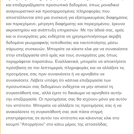
και επεξεργαζόμαστε προσωπικά δεδομένα, όπως μοναδικοί
αναγνωριστικοί και προσαρμοσμένες πληροφορίες που
αποστέλλονται από μια συσκευή για εξατομικευμένες διαφημίσεις
και περιεχόμενο, μέτρηση διαφήμισης και περιεχομένου, έρευνα
06.08.2026, 11:17
ακροατηρίου και ανάπτυξη υπηρεσιών.
Με την άδειά σας, εμείς
Όταν η ιστορία γίνεται γεωπολιτική: Η αναγνώριση της
και οι συνεργάτες μας ενδέχεται να χρησιμοποιήσουμε ακριβή
Γενοκτονίας των Αρμενίων από το Ισραήλ
δεδομένα γεωγραφικής τοποθεσίας και ταυτοποίησης μέσω
σάρωσης συσκευών. Μπορείτε να κάνετε κλικ για να συναινέσετε
Η ομόφωνη απόφαση της κυβέρνησης του Ισραήλ να αναγνωρίσει
στην επεξεργασία από εμάς και τους συνεργάτες μας όπως
επισήμως τη Γενοκτονία των Αρμενίων δεν αποτελεί απλώς μια ιστορική
περιγράφεται παραπάνω. Εναλλακτικά, μπορείτε να αποκτήσετε
ή..
πρόσβαση σε πιο λεπτομερείς πληροφορίες και να αλλάξετε τις
προτιμήσεις σας πριν συναινέσετε ή να αρνηθείτε να
συναινέσετε.
Λάβετε υπόψη ότι κάποια επεξεργασία των
προσωπικών σας δεδομένων ενδέχεται να μην απαιτεί τη
συγκατάθεσή σας, αλλά έχετε το δικαίωμα να αρνηθείτε αυτήν
Παρεμβάσεις
την επεξεργασία. Οι προτιμήσεις σας θα ισχύουν μόνο για αυτόν
τον ιστότοπο. Μπορείτε να αλλάξετε τις προτιμήσεις σας ή να
Κέλλυ Καμπάκη
ανακαλέσετε τη συγκατάθεσή σας ανά πάσα στιγμή
Κέλλυ Καμπάκη: Η μαμά της Έμμας
επιστρέφοντας σε αυτόν τον ιστότοπο και κάνοντας κλικ στο
γράφει για την “ισόβια καταδίκη
της”
κουμπί "Απορρήτου" στο κάτω μέρος της ιστοσελίδας.