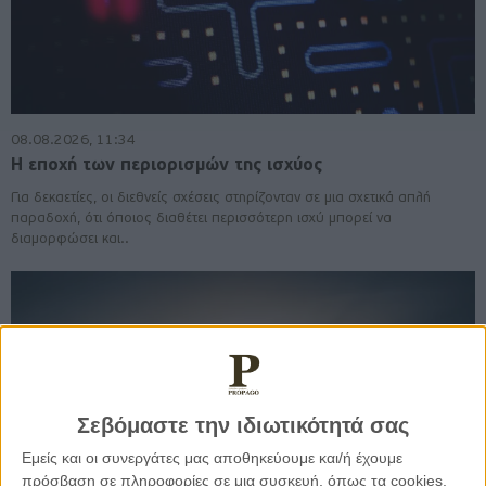
08.08.2026, 11:34
Η εποχή των περιορισμών της ισχύος
Για δεκαετίες, οι διεθνείς σχέσεις στηρίζονταν σε μια σχετικά απλή
παραδοχή, ότι όποιος διαθέτει περισσότερη ισχύ μπορεί να
διαμορφώσει και..
Σεβόμαστε την ιδιωτικότητά σας
Εμείς και οι συνεργάτες μας αποθηκεύουμε και/ή έχουμε
πρόσβαση σε πληροφορίες σε μια συσκευή, όπως τα cookies,